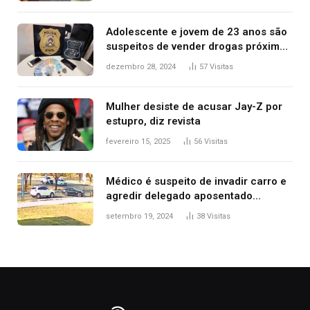
2025
Adolescente e jovem de 23 anos são
suspeitos de vender drogas próximo
de delegacia e escola, diz polícia
dezembro 28, 2024
57
Visitas
Mulher desiste de acusar Jay-Z por
estupro, diz revista
fevereiro 15, 2025
56
Visitas
Médico é suspeito de invadir carro e
agredir delegado aposentado
durante confusão no trânsito
setembro 19, 2024
38
Visitas