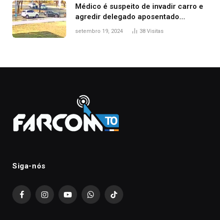
Médico é suspeito de invadir carro e
agredir delegado aposentado
durante confusão no trânsito
setembro 19, 2024
38
Visitas
Siga-nós
Facebook
Instagram
YouTube
WhatsApp
TikTok