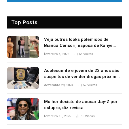
Top Posts
Veja outros looks polêmicos de
Bianca Censori, esposa de Kanye
West que apareceu nua no Grammy
fevereiro 4, 2025
68
Visitas
2025
Adolescente e jovem de 23 anos são
suspeitos de vender drogas próximo
de delegacia e escola, diz polícia
dezembro 28, 2024
57
Visitas
Mulher desiste de acusar Jay-Z por
estupro, diz revista
fevereiro 15, 2025
56
Visitas