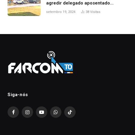
agredir delegado aposentado
durante confusão no trânsito
setembro 19, 2024
38
Visitas
Siga-nós
Facebook
Instagram
YouTube
WhatsApp
TikTok