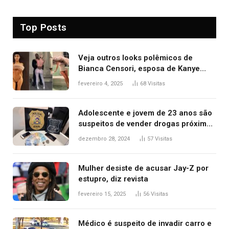
Top Posts
Veja outros looks polêmicos de
Bianca Censori, esposa de Kanye
West que apareceu nua no Grammy
fevereiro 4, 2025
68
Visitas
2025
Adolescente e jovem de 23 anos são
suspeitos de vender drogas próximo
de delegacia e escola, diz polícia
dezembro 28, 2024
57
Visitas
Mulher desiste de acusar Jay-Z por
estupro, diz revista
fevereiro 15, 2025
56
Visitas
Médico é suspeito de invadir carro e