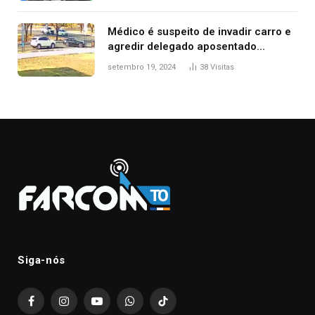
Médico é suspeito de invadir carro e
agredir delegado aposentado
durante confusão no trânsito
setembro 19, 2024
38
Visitas
Siga-nós
Facebook
Instagram
YouTube
WhatsApp
TikTok