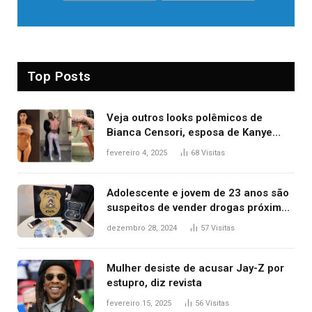
Top Posts
Veja outros looks polêmicos de
Bianca Censori, esposa de Kanye
West que apareceu nua no Grammy
fevereiro 4, 2025
68
Visitas
2025
Adolescente e jovem de 23 anos são
suspeitos de vender drogas próximo
de delegacia e escola, diz polícia
dezembro 28, 2024
57
Visitas
Mulher desiste de acusar Jay-Z por
estupro, diz revista
fevereiro 15, 2025
56
Visitas