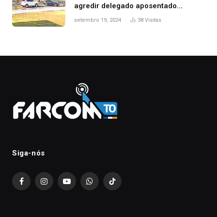
agredir delegado aposentado
durante confusão no trânsito
setembro 19, 2024
38
Visitas
Siga-nós
Facebook
Instagram
YouTube
WhatsApp
TikTok