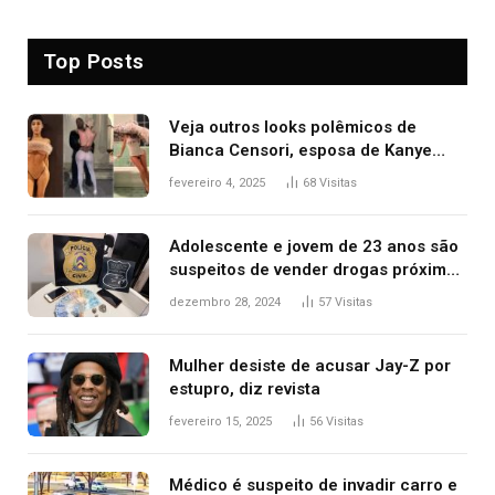
Top Posts
Veja outros looks polêmicos de
Bianca Censori, esposa de Kanye
West que apareceu nua no Grammy
fevereiro 4, 2025
68
Visitas
2025
Adolescente e jovem de 23 anos são
suspeitos de vender drogas próximo
de delegacia e escola, diz polícia
dezembro 28, 2024
57
Visitas
Mulher desiste de acusar Jay-Z por
estupro, diz revista
fevereiro 15, 2025
56
Visitas
Médico é suspeito de invadir carro e