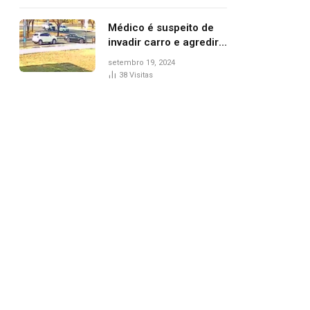
Médico é suspeito de
invadir carro e agredir
delegado aposentado
setembro 19, 2024
durante confusão no
38
Visitas
trânsito