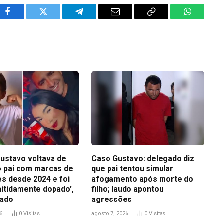
Facebook
Twitter
Telegram
Email
Copy
WhatsA
Link
ustavo voltava de
Caso Gustavo: delegado diz
ao pai com marcas de
que pai tentou simular
s desde 2024 e foi
afogamento após morte do
nitidamente dopado’,
filho; laudo apontou
gado
agressões
6
0
Visitas
agosto 7, 2026
0
Visitas