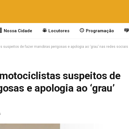
Nossa Cidade
Locutores
Programação
s suspeitos de fazer manobras perigosas e apologia ao ‘grau’ nas redes sociais
motociclistas suspeitos de
osas e apologia ao ‘grau’
s