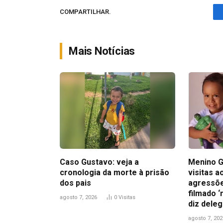
COMPARTILHAR.
Mais Notícias
Caso Gustavo: veja a
Menino G
cronologia da morte à prisão
visitas 
dos pais
agressõe
filmado ‘
agosto 7, 2026
0
Visitas
diz dele
agosto 7, 202