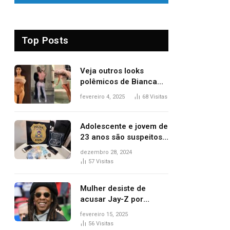
Top Posts
Veja outros looks
polêmicos de Bianca
Censori, esposa de
fevereiro 4, 2025
68
Visitas
Kanye West que
apareceu nua no
Grammy 2025
Adolescente e jovem de
23 anos são suspeitos
de vender drogas
dezembro 28, 2024
próximo de delegacia e
57
Visitas
escola, diz polícia
Mulher desiste de
acusar Jay-Z por
estupro, diz revista
fevereiro 15, 2025
56
Visitas