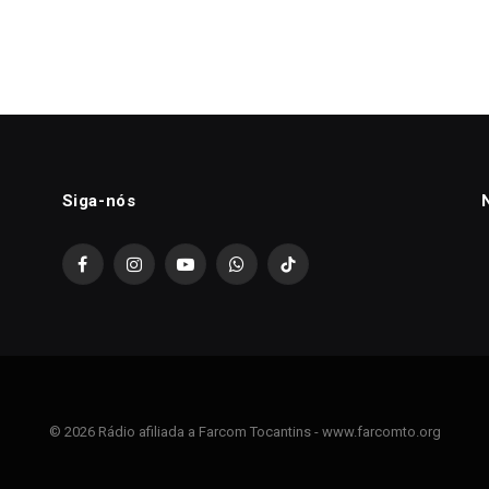
Siga-nós
Facebook
Instagram
YouTube
WhatsApp
TikTok
© 2026 Rádio afiliada a Farcom Tocantins - www.farcomto.org