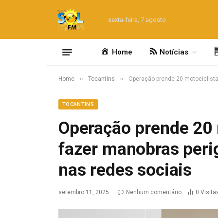
sexta-feira, 7 agosto
Home
Notícias
»
»
Home
Tocantins
Operação prende 20 motociclista
TOCANTINS
Operação prende 20 
fazer manobras perig
nas redes sociais
setembro 11, 2025
Nenhum comentário
0
Visita