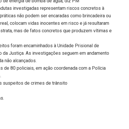
o de energia de bomba de água, diz PM
dutas investigadas representam riscos concretos à
 práticas não podem ser encaradas como brincadeira ou
real, colocam vidas inocentes em risco e já resultaram
bstrata, mas de fatos concretos que produzem vítimas e
eitos foram encaminhados à Unidade Prisional de
o da Justiça. As investigações seguem em andamento
nda não alcançados.
 de 80 policiais, em ação coordenada com a Polícia
.
s suspeitos de crimes de trânsito
ns.