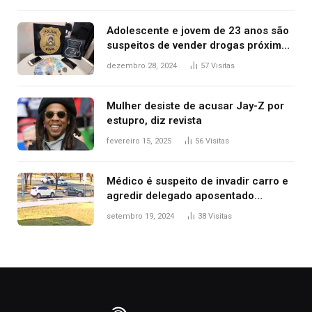
Adolescente e jovem de 23 anos são
suspeitos de vender drogas próximo
de delegacia e escola, diz polícia
dezembro 28, 2024
57
Visitas
Mulher desiste de acusar Jay-Z por
estupro, diz revista
fevereiro 15, 2025
56
Visitas
Médico é suspeito de invadir carro e
agredir delegado aposentado
durante confusão no trânsito
setembro 19, 2024
38
Visitas