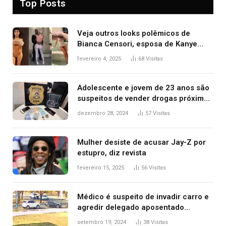
Top Posts
Veja outros looks polêmicos de
Bianca Censori, esposa de Kanye
West que apareceu nua no Grammy
fevereiro 4, 2025
68
Visitas
2025
Adolescente e jovem de 23 anos são
suspeitos de vender drogas próximo
de delegacia e escola, diz polícia
dezembro 28, 2024
57
Visitas
Mulher desiste de acusar Jay-Z por
estupro, diz revista
fevereiro 15, 2025
56
Visitas
Médico é suspeito de invadir carro e
agredir delegado aposentado
durante confusão no trânsito
setembro 19, 2024
38
Visitas