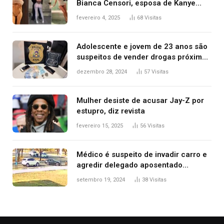
Bianca Censori, esposa de Kanye
West que apareceu nua no Grammy
fevereiro 4, 2025
68
Visitas
2025
Adolescente e jovem de 23 anos são
suspeitos de vender drogas próximo
de delegacia e escola, diz polícia
dezembro 28, 2024
57
Visitas
Mulher desiste de acusar Jay-Z por
estupro, diz revista
fevereiro 15, 2025
56
Visitas
Médico é suspeito de invadir carro e
agredir delegado aposentado
durante confusão no trânsito
setembro 19, 2024
38
Visitas