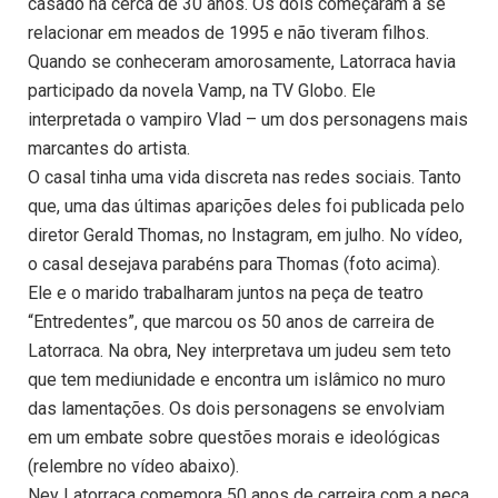
casado há cerca de 30 anos. Os dois começaram a se
relacionar em meados de 1995 e não tiveram filhos.
Quando se conheceram amorosamente, Latorraca havia
participado da novela Vamp, na TV Globo. Ele
interpretada o vampiro Vlad – um dos personagens mais
marcantes do artista.
O casal tinha uma vida discreta nas redes sociais. Tanto
que, uma das últimas aparições deles foi publicada pelo
diretor Gerald Thomas, no Instagram, em julho. No vídeo,
o casal desejava parabéns para Thomas (foto acima).
Ele e o marido trabalharam juntos na peça de teatro
“Entredentes”, que marcou os 50 anos de carreira de
Latorraca. Na obra, Ney interpretava um judeu sem teto
que tem mediunidade e encontra um islâmico no muro
das lamentações. Os dois personagens se envolviam
em um embate sobre questões morais e ideológicas
(relembre no vídeo abaixo).
Ney Latorraca comemora 50 anos de carreira com a peça