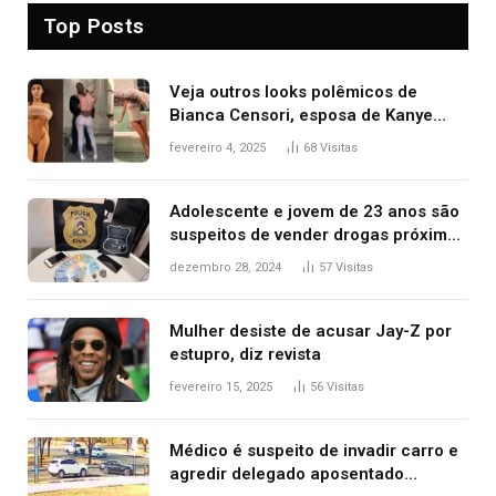
Top Posts
Veja outros looks polêmicos de
Bianca Censori, esposa de Kanye
West que apareceu nua no Grammy
fevereiro 4, 2025
68
Visitas
2025
Adolescente e jovem de 23 anos são
suspeitos de vender drogas próximo
de delegacia e escola, diz polícia
dezembro 28, 2024
57
Visitas
Mulher desiste de acusar Jay-Z por
estupro, diz revista
fevereiro 15, 2025
56
Visitas
Médico é suspeito de invadir carro e
agredir delegado aposentado