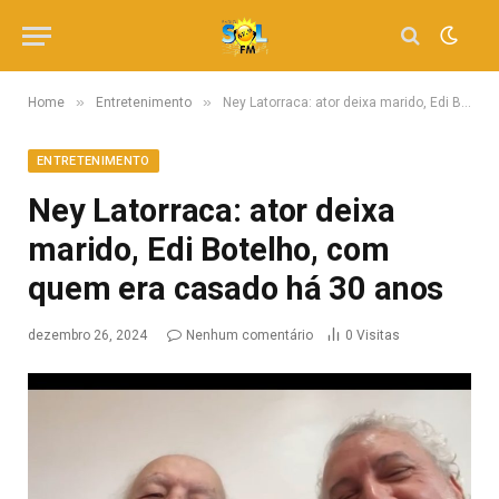
»
»
Home
Entretenimento
Ney Latorraca: ator deixa marido, Edi Botelho, com quem era casado há 30 anos
ENTRETENIMENTO
Ney Latorraca: ator deixa
marido, Edi Botelho, com
quem era casado há 30 anos
dezembro 26, 2024
Nenhum comentário
0
Visitas