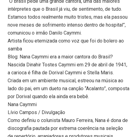
“O Brasil pede uma grande cantora, uma das maiores
intérpretes que o Brasil já viu, de sentimento, de tudo.
Estamos todos realmente muito tristes, mas ela passou
nove meses de sofrimento intenso dentro de hospital”,
comunicou o irmão Danilo Caymmi.
Artista ficou eternizada como voz que foi do bolero ao
samba
Blog: Nana Caymmi era a maior cantora do Brasil?
Nascida Dinahir Tostes Caymmi em 29 de abril de 1941,
a carioca é filha de Dorival Caymmi e Stella Maris.
Criada em um ambiente musical, estreou na música ao
lado do pai, em um dueto na canção “Acalanto”, composta
por Dorival quando ela ainda era bebê.
Nana Caymmi
Lívio Campos / Divulgação
Como definiu o colunista Mauro Ferreira, Nana é dona de
discografia pautada por extrema coerência na seleção
de repertório, arranjadores e produtores musicais.