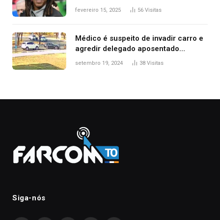
fevereiro 15, 2025
56
Visitas
Médico é suspeito de invadir carro e
agredir delegado aposentado
durante confusão no trânsito
setembro 19, 2024
38
Visitas
Siga-nós