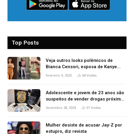
Top Posts
Veja outros looks polêmicos de
Bianca Censori, esposa de Kanye
West que apareceu nua no Grammy
fevereiro 4, 2025
68
Visitas
2025
Adolescente e jovem de 23 anos são
suspeitos de vender drogas próximo
de delegacia e escola, diz polícia
dezembro 28, 2024
57
Visitas
Mulher desiste de acusar Jay-Z por
estupro, diz revista