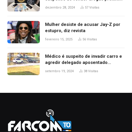
de delegacia e escola, diz polícia
dezembro 28, 2024
57
Visitas
Mulher desiste de acusar Jay-Z por
estupro, diz revista
fevereiro 15, 2025
56
Visitas
Médico é suspeito de invadir carro e
agredir delegado aposentado
durante confusão no trânsito
setembro 19, 2024
38
Visitas