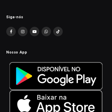
Siga-nós
Facebook
Instagram
YouTube
WhatsApp
TikTok
Nosso App