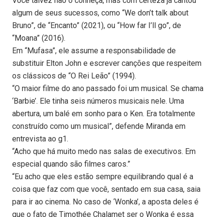
Você talvez não o conheça, mas com certeza já cantou
algum de seus sucessos, como “We don’t talk about
Bruno”, de “Encanto” (2021), ou “How far I’ll go”, de
“Moana” (2016).
Em “Mufasa”, ele assume a responsabilidade de
substituir Elton John e escrever canções que respeitem
os clássicos de “O Rei Leão” (1994).
“O maior filme do ano passado foi um musical. Se chama
‘Barbie’. Ele tinha seis números musicais nele. Uma
abertura, um balé em sonho para o Ken. Era totalmente
construído como um musical”, defende Miranda em
entrevista ao g1.
“Acho que há muito medo nas salas de executivos. Em
especial quando são filmes caros.”
“Eu acho que eles estão sempre equilibrando qual é a
coisa que faz com que você, sentado em sua casa, saia
para ir ao cinema. No caso de ‘Wonka’, a aposta deles é
que o fato de Timothée Chalamet ser o Wonka é essa