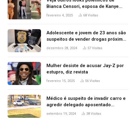
Veja outros looks polêmicos de
Bianca Censori, esposa de Kanye
West que apareceu nua no Grammy
fevereiro 4, 2025
68
Visitas
2025
Adolescente e jovem de 23 anos são
suspeitos de vender drogas próximo
de delegacia e escola, diz polícia
dezembro 28, 2024
57
Visitas
Mulher desiste de acusar Jay-Z por
estupro, diz revista
fevereiro 15, 2025
56
Visitas
Médico é suspeito de invadir carro e
agredir delegado aposentado
durante confusão no trânsito
setembro 19, 2024
38
Visitas