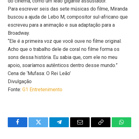
do cinema, como um leão gigante assustador.”
Para escrever seis das sete músicas do filme, Miranda
buscou a ajuda de Lebo M, compositor sul-africano que
escreveu para a animação e sua adaptação para a
Broadway.
“Ele é a primeira voz que você ouve no filme original.
Acho que o trabalho dele de coral no filme forma os
sons dessa história. Eu sabia que, com ele no meu
apoio, soaríamos autênticos dentro desse mundo.”
Cena de ‘Mufasa: O Rei Leão’
Divulgação
Fonte:
G1 Entretenimento
Facebook
Twitter
Telegram
Email
Copy
WhatsA
Link