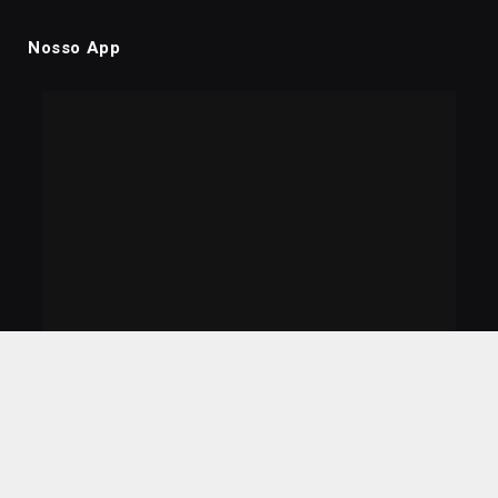
Nosso App
© 2026 Rádio afiliada a Farcom Tocantins - www.farcomto.org