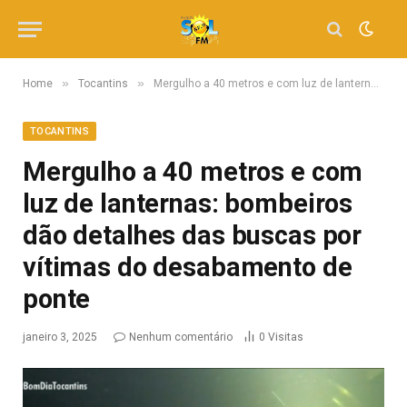
»
»
Home
Tocantins
Mergulho a 40 metros e com luz de lanternas: bombeiros dão detalhes das buscas por vítimas do desabamento de ponte
TOCANTINS
Mergulho a 40 metros e com
luz de lanternas: bombeiros
dão detalhes das buscas por
vítimas do desabamento de
ponte
janeiro 3, 2025
Nenhum comentário
0
Visitas