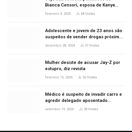
Bianca Censori, esposa de Kanye
West que apareceu nua no Grammy
fevereiro 4, 2025
68
Visitas
2025
Adolescente e jovem de 23 anos são
suspeitos de vender drogas próximo
de delegacia e escola, diz polícia
dezembro 28, 2024
57
Visitas
Mulher desiste de acusar Jay-Z por
estupro, diz revista
fevereiro 15, 2025
56
Visitas
Médico é suspeito de invadir carro e
agredir delegado aposentado
durante confusão no trânsito
setembro 19, 2024
38
Visitas