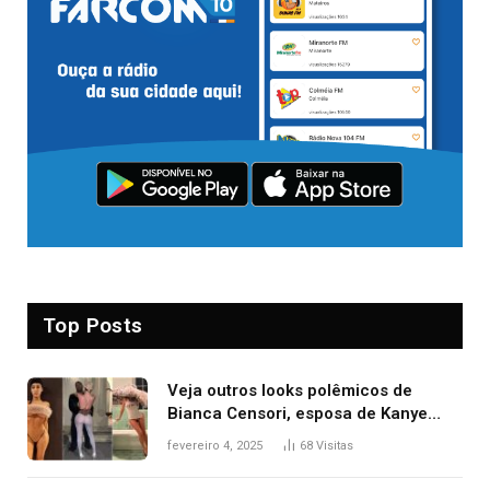
Top Posts
Veja outros looks polêmicos de
Bianca Censori, esposa de Kanye
West que apareceu nua no Grammy
fevereiro 4, 2025
68
Visitas
2025