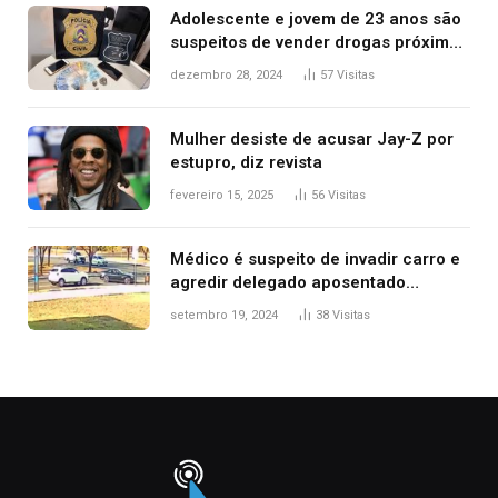
Adolescente e jovem de 23 anos são
suspeitos de vender drogas próximo
de delegacia e escola, diz polícia
dezembro 28, 2024
57
Visitas
Mulher desiste de acusar Jay-Z por
estupro, diz revista
fevereiro 15, 2025
56
Visitas
Médico é suspeito de invadir carro e
agredir delegado aposentado
durante confusão no trânsito
setembro 19, 2024
38
Visitas