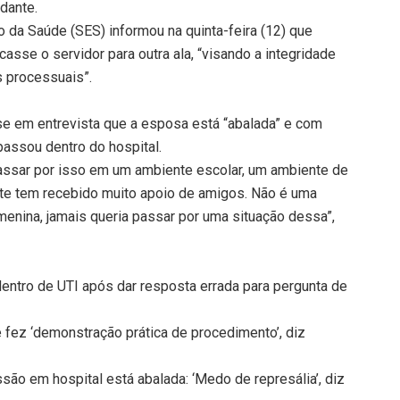
udante.
 da Saúde (SES) informou na quinta-feira (12) que
casse o servidor para outra ala, “visando a integridade
s processuais”.
sse em entrevista que a esposa está “abalada” e com
passou dentro do hospital.
passar por isso em um ambiente escolar, um ambiente de
ente tem recebido muito apoio de amigos. Não é uma
menina, jamais queria passar por uma situação dessa”,
dentro de UTI após dar resposta errada para pergunta de
 fez ‘demonstração prática de procedimento’, diz
ão em hospital está abalada: ‘Medo de represália’, diz