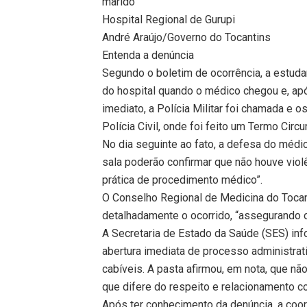
marido
Hospital Regional de Gurupi
André Araújo/Governo do Tocantins
Entenda a denúncia
Segundo o boletim de ocorrência, a estudan
do hospital quando o médico chegou e, ap
imediato, a Polícia Militar foi chamada e 
Polícia Civil, onde foi feito um Termo Circ
No dia seguinte ao fato, a defesa do médi
sala poderão confirmar que não houve vio
prática de procedimento médico”.
O Conselho Regional de Medicina do Tocant
detalhadamente o ocorrido, “assegurando o
A Secretaria de Estado da Saúde (SES) info
abertura imediata de processo administrat
cabíveis. A pasta afirmou, em nota, que n
que difere do respeito e relacionamento c
Após ter conhecimento da denúncia, a coo