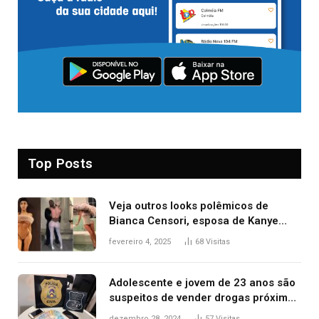
Top Posts
Veja outros looks polêmicos de
Bianca Censori, esposa de Kanye
West que apareceu nua no Grammy
fevereiro 4, 2025
68
Visitas
2025
Adolescente e jovem de 23 anos são
suspeitos de vender drogas próximo
de delegacia e escola, diz polícia
dezembro 28, 2024
57
Visitas