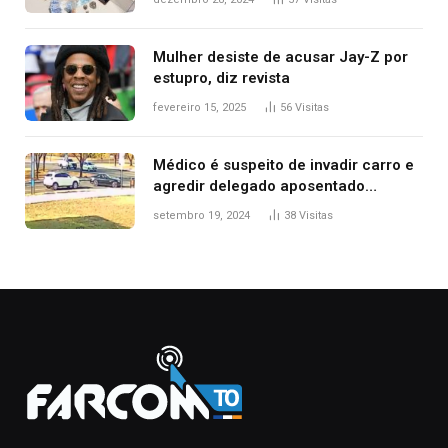
Mulher desiste de acusar Jay-Z por
estupro, diz revista
fevereiro 15, 2025
56
Visitas
Médico é suspeito de invadir carro e
agredir delegado aposentado
durante confusão no trânsito
setembro 19, 2024
38
Visitas