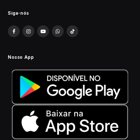
Siga-nós
Facebook
Instagram
YouTube
WhatsApp
TikTok
Nosso App