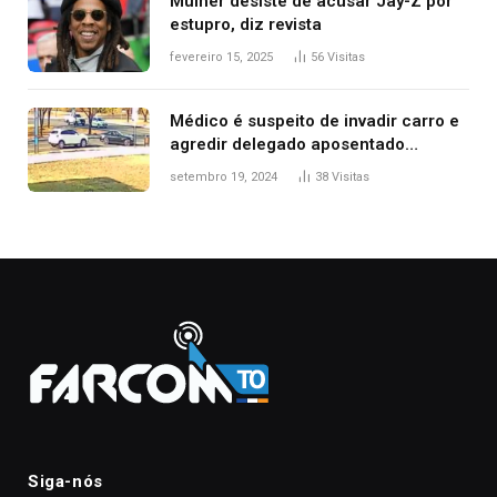
Mulher desiste de acusar Jay-Z por
estupro, diz revista
fevereiro 15, 2025
56
Visitas
Médico é suspeito de invadir carro e
agredir delegado aposentado
durante confusão no trânsito
setembro 19, 2024
38
Visitas
Siga-nós