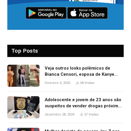
Top Posts
Veja outros looks polêmicos de
Bianca Censori, esposa de Kanye
West que apareceu nua no Grammy
fevereiro 4, 2025
68
Visitas
2025
Adolescente e jovem de 23 anos são
suspeitos de vender drogas próximo
de delegacia e escola, diz polícia
dezembro 28, 2024
57
Visitas