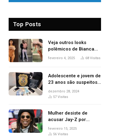
Top Posts
Veja outros looks
polêmicos de Bianca
Censori, esposa de
fevereiro 4, 2025
68
Visitas
Kanye West que
apareceu nua no
Grammy 2025
Adolescente e jovem de
23 anos são suspeitos
de vender drogas
dezembro 28, 2024
próximo de delegacia e
57
Visitas
escola, diz polícia
Mulher desiste de
acusar Jay-Z por
estupro, diz revista
fevereiro 15, 2025
56
Visitas