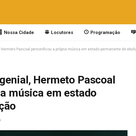
Nossa Cidade
Locutores
Programação
, Hermeto Pascoal personificou a própria música em estado permanente de ebuli
genial, Hermeto Pascoal
ria música em estado
ição
s