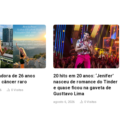
Link
adora de 26 anos
20 hits em 20 anos: ‘Jenifer’
 câncer raro
nasceu de romance do Tinder
e quase ficou na gaveta de
6
0
Visitas
Gusttavo Lima
agosto 6, 2026
0
Visitas