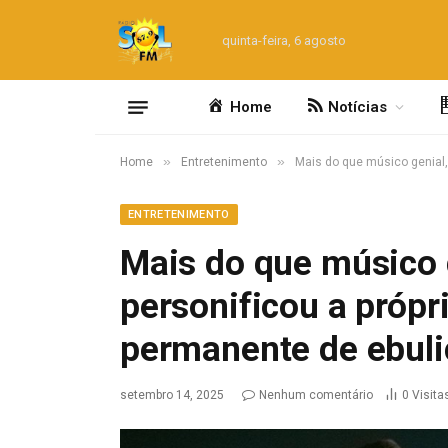
quinta-feira, 6 agosto
Home
Notícias
»
»
Home
Entretenimento
Mais do que músico genial
ENTRETENIMENTO
Mais do que músico 
personificou a próp
permanente de ebul
setembro 14, 2025
Nenhum comentário
0
Visita