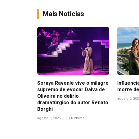
Mais Notícias
Soraya Ravenle vive o milagre
Influenci
supremo de evocar Dalva de
morre de
Oliveira no delírio
agosto 6, 202
dramatúrgico do autor Renato
Borghi
agosto 6, 2026
0
Visitas