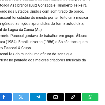
 toada Asa branca (Luiz Gonzaga e Humberto Teixeira,
avado nos Estados Unidos com som tirado de porco.
ascoal foi cidadão do mundo por ter feito uma música
 gênese as lições aprendidas de forma autodidata,
al de Lagoa da Canoa (AL).
meto Pascoal gostava de trabalhar em grupo. Álbuns
ca (1984), Brasil universo (1986) e Só não toca quem
to Pascoal & Grupo.
coal fez do mundo uma oficina de sons que
rtista no panteão dos maiores criadores musicais da
Facebook
Twitter
Telegram
Email
Copy
WhatsA