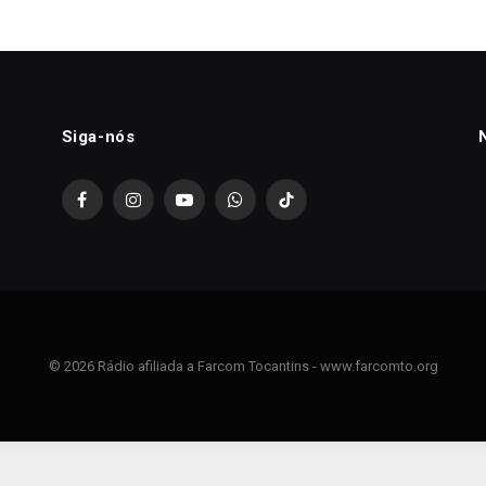
Siga-nós
Facebook
Instagram
YouTube
WhatsApp
TikTok
© 2026 Rádio afiliada a Farcom Tocantins - www.farcomto.org