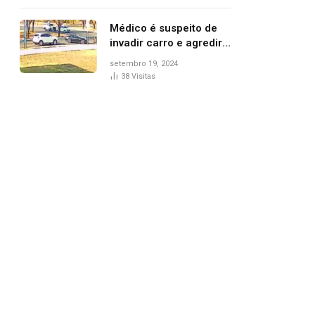
Médico é suspeito de
invadir carro e agredir
delegado aposentado
setembro 19, 2024
durante confusão no
38
Visitas
trânsito