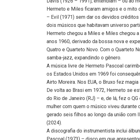
Davis (1926 – 1991), entendiam – ou ao m
Hermeto e Miles ficaram amigos e o mito 
– Evil (1971) sem dar os devidos créditos 
dois músicos que habitavam universo parti
Hermeto chegou a Miles e Miles chegou a
anos 1960, derivado da bossa nova e exp
Quatro e Quarteto Novo. Com o Quarteto No
samba-jazz, expandindo o gênero.
A música livre de Hermeto Pascoal carimbo
os Estados Unidos em 1969 foi consequênc
Airto Moreira. Nos EUA, o Bruxo fez magia
De volta ao Brasi em 1972, Hermeto se es
do Rio de Janeiro (RJ) – e, de lá, fez o QG 
mulher com quem o músico viveu durante d
gerado seis filhos ao longo da união com Il
(2024).
A discografia do instrumentista inclui ál
Pascoal (1973) – disco em que apresentou 