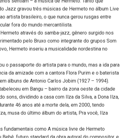
enos sentiam – a música de Hermeto. Tanto que
do Jazz gravou três músicas de Hermeto no álbum Live
ao artista brasileiro, o que nunca gerou rusgas entre
cular fora do mundo mercantilista.
 Hermeto através do samba-jazz, gênero surgido nos
erimentado pelo Bruxo como integrante do grupos Som
vo, Hermeto inseriu a musicalidade nordestina no
u o passaporte do artista para o mundo, mas a ida para
ia da amizade com a cantora Flora Purim e o baterista
 em álbuns de Antonio Carlos Jobim (1927 – 1994).
tabeleceu em Bangu – bairro da zona oeste da cidade
do sons, dividindo a casa com Ilza da Silva, a Dona Ilza,
urante 46 anos até a morte dela, em 2000, tendo
za, musa do último álbum do artista, Pra você, Ilza
buns fundamentais como A música livre de Hermeto
Bebê, futuro standard da obra autoral do compositor, e