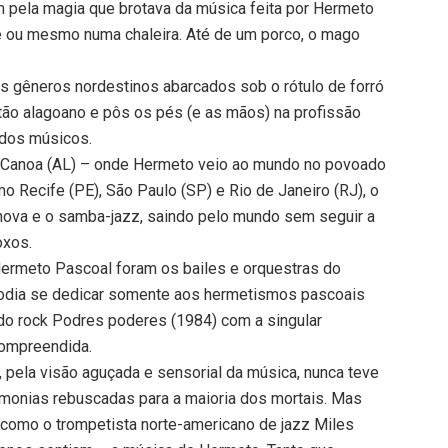
m pela magia que brotava da música feita por Hermeto
one ou mesmo numa chaleira. Até de um porco, o mago
s gêneros nordestinos abarcados sob o rótulo de forró
tão alagoano e pôs os pés (e as mãos) na profissão
 dos músicos.
 da Canoa (AL) – onde Hermeto veio ao mundo no povoado
o Recife (PE), São Paulo (SP) e Rio de Janeiro (RJ), o
nova e o samba-jazz, saindo pelo mundo sem seguir a
oxos.
 Hermeto Pascoal foram os bailes e orquestras do
podia se dedicar somente aos hermetismos pascoais
do rock Podres poderes (1984) com a singular
compreendida.
, pela visão aguçada e sensorial da música, nunca teve
monias rebuscadas para a maioria dos mortais. Mas
 como o trompetista norte-americano de jazz Miles