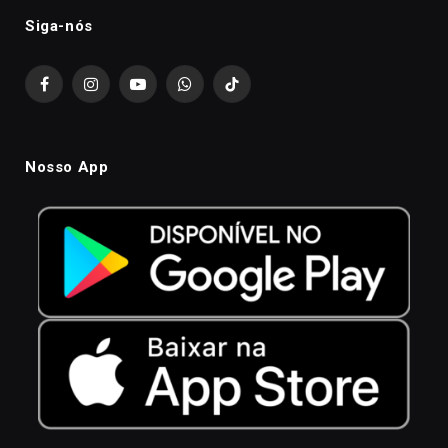
Siga-nós
Facebook
Instagram
YouTube
WhatsApp
TikTok
Nosso App