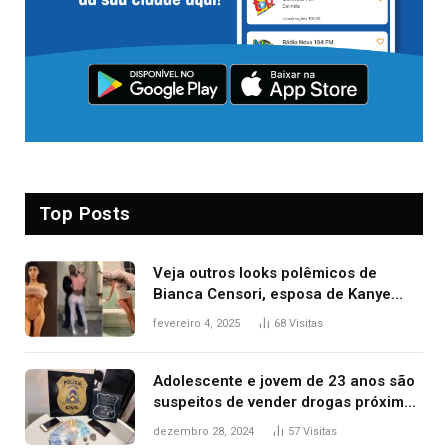
Top Posts
Veja outros looks polêmicos de
Bianca Censori, esposa de Kanye
West que apareceu nua no Grammy
fevereiro 4, 2025
68
Visitas
2025
Adolescente e jovem de 23 anos são
suspeitos de vender drogas próximo
de delegacia e escola, diz polícia
dezembro 28, 2024
57
Visitas