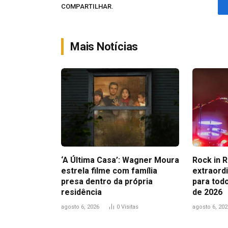
COMPARTILHAR.
Mais Notícias
‘A Última Casa’: Wagner Moura
Rock in R
estrela filme com família
extraord
presa dentro da própria
para todo
residência
de 2026
agosto 6, 2026
0
Visitas
agosto 6, 202