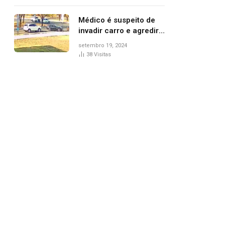
Médico é suspeito de
invadir carro e agredir
delegado aposentado
setembro 19, 2024
durante confusão no
38
Visitas
trânsito