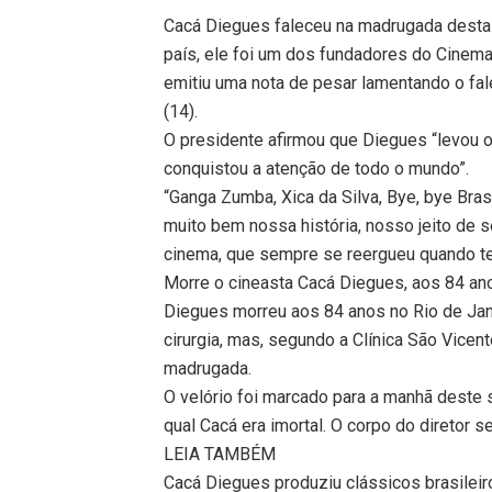
Cacá Diegues faleceu na madrugada desta 
país, ele foi um dos fundadores do Cinema 
emitiu uma nota de pesar lamentando o fal
(14).
O presidente afirmou que Diegues “levou o B
conquistou a atenção de todo o mundo”.
“Ganga Zumba, Xica da Silva, Bye, bye Bras
muito bem nossa história, nosso jeito de s
cinema, que sempre se reergueu quando ten
Morre o cineasta Cacá Diegues, aos 84 an
Diegues morreu aos 84 anos no Rio de Jane
cirurgia, mas, segundo a Clínica São Vicent
madrugada.
O velório foi marcado para a manhã deste 
qual Cacá era imortal. O corpo do diretor 
LEIA TAMBÉM
Cacá Diegues produziu clássicos brasileiros