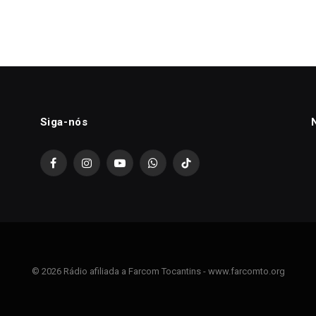
Siga-nós
Facebook
Instagram
YouTube
WhatsApp
TikTok
© 2026 Rádio afiliada a Farcom Tocantins - www.farcomto.org