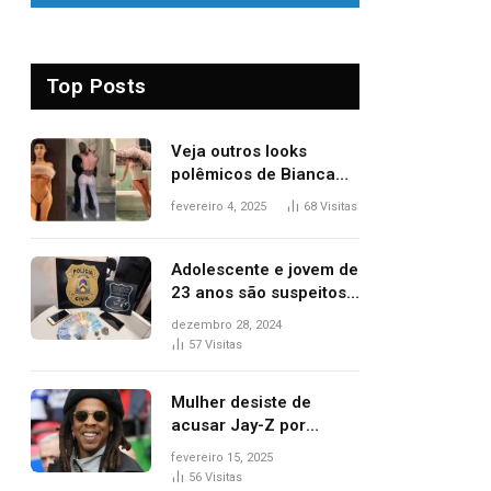
Top Posts
Veja outros looks
polêmicos de Bianca
Censori, esposa de
fevereiro 4, 2025
68
Visitas
Kanye West que
apareceu nua no
Grammy 2025
Adolescente e jovem de
23 anos são suspeitos
de vender drogas
dezembro 28, 2024
próximo de delegacia e
57
Visitas
escola, diz polícia
Mulher desiste de
acusar Jay-Z por
estupro, diz revista
fevereiro 15, 2025
56
Visitas