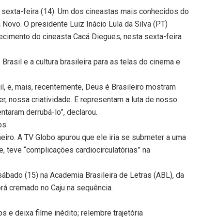
sexta-feira (14). Um dos cineastas mais conhecidos do
Novo. O presidente Luiz Inácio Lula da Silva (PT)
ecimento do cineasta Cacá Diegues, nesta sexta-feira
rasil e a cultura brasileira para as telas do cinema e
il, e, mais, recentemente, Deus é Brasileiro mostram
er, nossa criatividade. E representam a luta de nosso
taram derrubá-lo”, declarou.
os
iro. A TV Globo apurou que ele iria se submeter a uma
e, teve “complicações cardiocirculatórias” na
sábado (15) na Academia Brasileira de Letras (ABL), da
será cremado no Caju na sequência.
 e deixa filme inédito; relembre trajetória