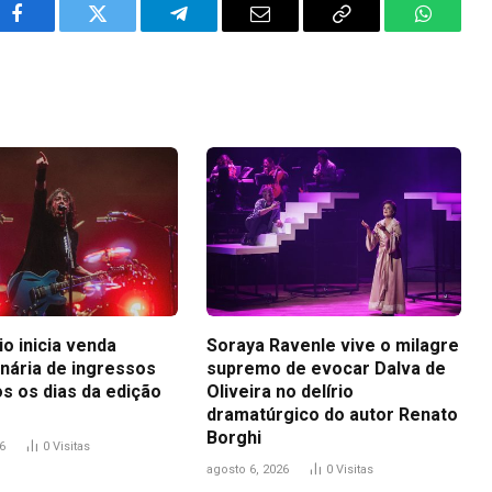
Facebook
Twitter
Telegram
Email
Copy
WhatsA
Link
io inicia venda
Soraya Ravenle vive o milagre
inária de ingressos
supremo de evocar Dalva de
s os dias da edição
Oliveira no delírio
dramatúrgico do autor Renato
Borghi
6
0
Visitas
agosto 6, 2026
0
Visitas