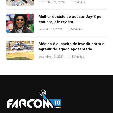
de delegacia e escola, diz polícia
dezembro 28, 2024
57
Visitas
Mulher desiste de acusar Jay-Z por
estupro, diz revista
fevereiro 15, 2025
56
Visitas
Médico é suspeito de invadir carro e
agredir delegado aposentado
durante confusão no trânsito
setembro 19, 2024
38
Visitas