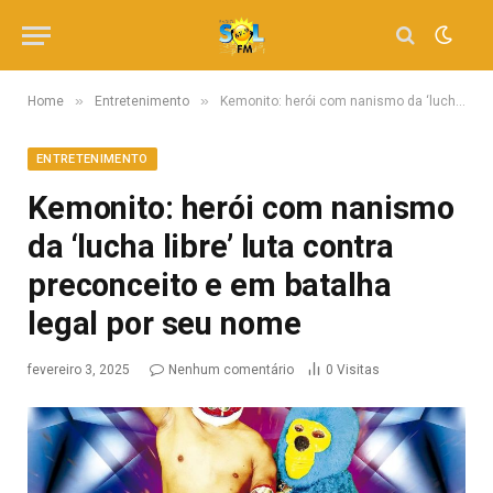
»
»
Home
Entretenimento
Kemonito: herói com nanismo da ‘lucha libre’ luta contra preconceito e em batalha legal por seu nome
ENTRETENIMENTO
Kemonito: herói com nanismo
da ‘lucha libre’ luta contra
preconceito e em batalha
legal por seu nome
fevereiro 3, 2025
Nenhum comentário
0
Visitas