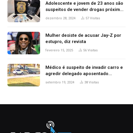
Adolescente e jovem de 23 anos são
suspeitos de vender drogas próximo
de delegacia e escola, diz polícia
dezembro 28, 2024
57
Visitas
Mulher desiste de acusar Jay-Z por
estupro, diz revista
fevereiro 15, 2025
56
Visitas
Médico é suspeito de invadir carro e
agredir delegado aposentado
durante confusão no trânsito
setembro 19, 2024
38
Visitas