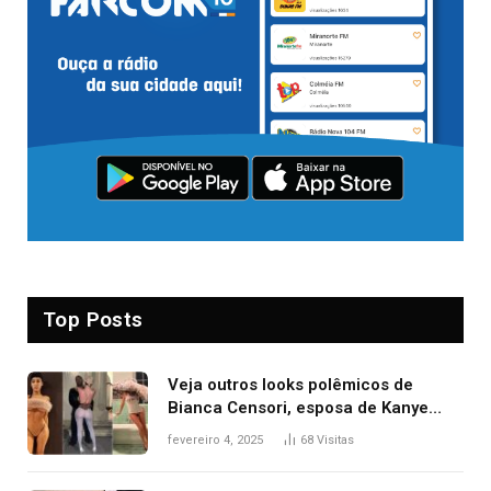
Top Posts
Veja outros looks polêmicos de
Bianca Censori, esposa de Kanye
West que apareceu nua no Grammy
fevereiro 4, 2025
68
Visitas
2025