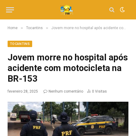
»
»
Home
Tocantins
Jovem morre no hospital após acidente com motocicleta na BR-153
TOCANTINS
Jovem morre no hospital após
acidente com motocicleta na
BR-153
fevereiro 28, 2025
Nenhum comentário
0
Visitas