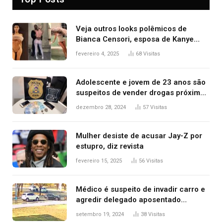
Veja outros looks polêmicos de
Bianca Censori, esposa de Kanye
West que apareceu nua no Grammy
fevereiro 4, 2025
68
Visitas
2025
Adolescente e jovem de 23 anos são
suspeitos de vender drogas próximo
de delegacia e escola, diz polícia
dezembro 28, 2024
57
Visitas
Mulher desiste de acusar Jay-Z por
estupro, diz revista
fevereiro 15, 2025
56
Visitas
Médico é suspeito de invadir carro e
agredir delegado aposentado
durante confusão no trânsito
setembro 19, 2024
38
Visitas