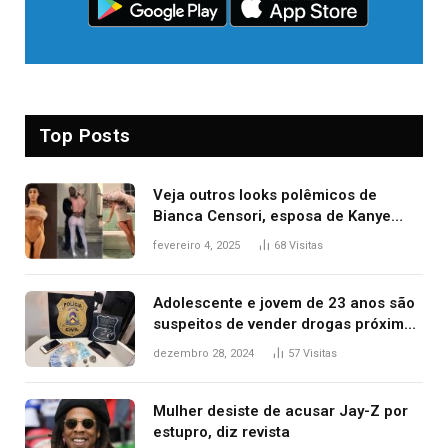
Top Posts
Veja outros looks polêmicos de
Bianca Censori, esposa de Kanye
West que apareceu nua no Grammy
fevereiro 4, 2025
68
Visitas
2025
Adolescente e jovem de 23 anos são
suspeitos de vender drogas próximo
de delegacia e escola, diz polícia
dezembro 28, 2024
57
Visitas
Mulher desiste de acusar Jay-Z por
estupro, diz revista