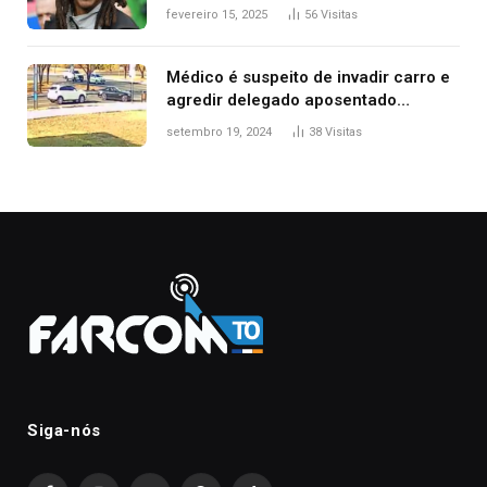
fevereiro 15, 2025
56
Visitas
Médico é suspeito de invadir carro e
agredir delegado aposentado
durante confusão no trânsito
setembro 19, 2024
38
Visitas
Siga-nós