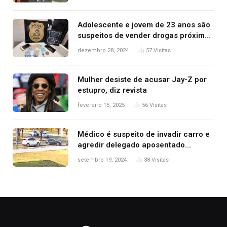
2025
Adolescente e jovem de 23 anos são
suspeitos de vender drogas próximo
de delegacia e escola, diz polícia
dezembro 28, 2024
57
Visitas
Mulher desiste de acusar Jay-Z por
estupro, diz revista
fevereiro 15, 2025
56
Visitas
Médico é suspeito de invadir carro e
agredir delegado aposentado
durante confusão no trânsito
setembro 19, 2024
38
Visitas