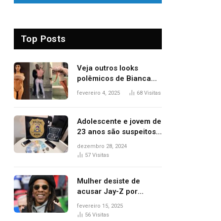
Top Posts
Veja outros looks
polêmicos de Bianca
Censori, esposa de
fevereiro 4, 2025
68
Visitas
Kanye West que
apareceu nua no
Grammy 2025
Adolescente e jovem de
23 anos são suspeitos
de vender drogas
dezembro 28, 2024
próximo de delegacia e
57
Visitas
escola, diz polícia
Mulher desiste de
acusar Jay-Z por
estupro, diz revista
fevereiro 15, 2025
56
Visitas