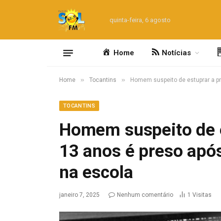
quinta-feira, 6 agosto
Home
Notícias
»
»
Home
Tocantins
Homem suspeito de estuprar a pró
TOCANTINS
Homem suspeito de e
13 anos é preso após
na escola
janeiro 7, 2025
Nenhum comentário
1
Visitas