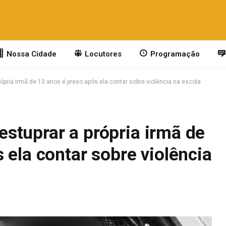
Nossa Cidade
Locutores
Programação
pria irmã de 13 anos é preso após ela contar sobre violência na escola
stuprar a própria irmã de
 ela contar sobre violência