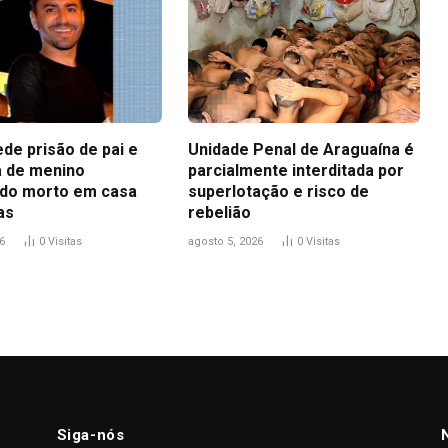
ede prisão de pai e
Unidade Penal de Araguaína é
 de menino
parcialmente interditada por
do morto em casa
superlotação e risco de
as
rebelião
6
0
Visitas
agosto 5, 2026
0
Visitas
Siga-nós