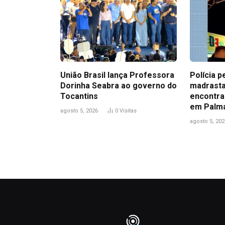
União Brasil lança Professora
Polícia p
Dorinha Seabra ao governo do
madrasta
Tocantins
encontra
em Palm
agosto 5, 2026
0
Visitas
agosto 5, 202