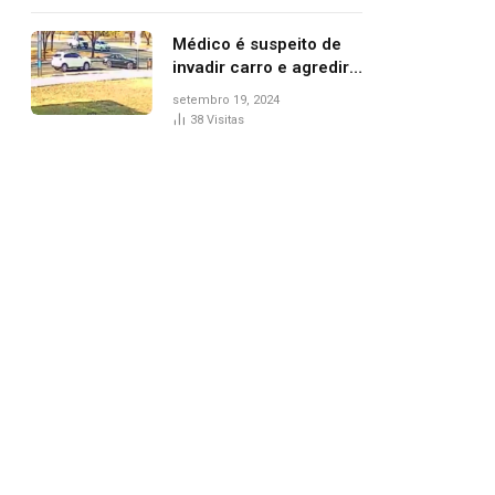
Médico é suspeito de
invadir carro e agredir
delegado aposentado
setembro 19, 2024
durante confusão no
38
Visitas
trânsito