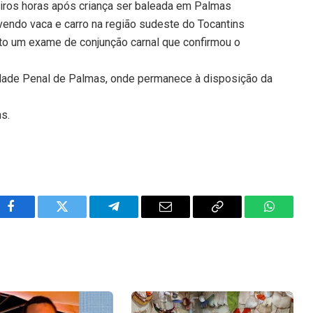
iros horas após criança ser baleada em Palmas
endo vaca e carro na região sudeste do Tocantins
eito um exame de conjunção carnal que confirmou o
idade Penal de Palmas, onde permanece à disposição da
ns.
Facebook
Twitter
Telegram
Email
Copy
WhatsA
Link