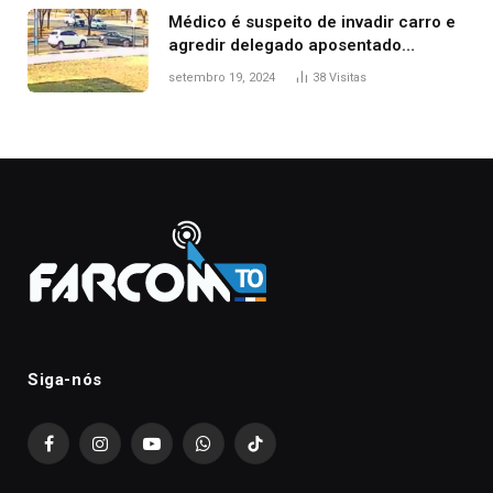
Médico é suspeito de invadir carro e
agredir delegado aposentado
durante confusão no trânsito
setembro 19, 2024
38
Visitas
Siga-nós
Facebook
Instagram
YouTube
WhatsApp
TikTok