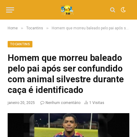
»
»
Home
Tocantins
Homem que morreu baleado pelo pai após ser confundido com animal silvestre durante caça é identificado
TOCANTINS
Homem que morreu baleado
pelo pai após ser confundido
com animal silvestre durante
caça é identificado
janeiro 20, 2025
Nenhum comentário
1
Visitas