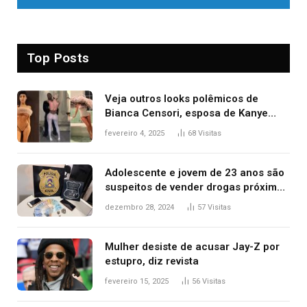
Top Posts
Veja outros looks polêmicos de
Bianca Censori, esposa de Kanye
West que apareceu nua no Grammy
fevereiro 4, 2025
68
Visitas
2025
Adolescente e jovem de 23 anos são
suspeitos de vender drogas próximo
de delegacia e escola, diz polícia
dezembro 28, 2024
57
Visitas
Mulher desiste de acusar Jay-Z por
estupro, diz revista
fevereiro 15, 2025
56
Visitas