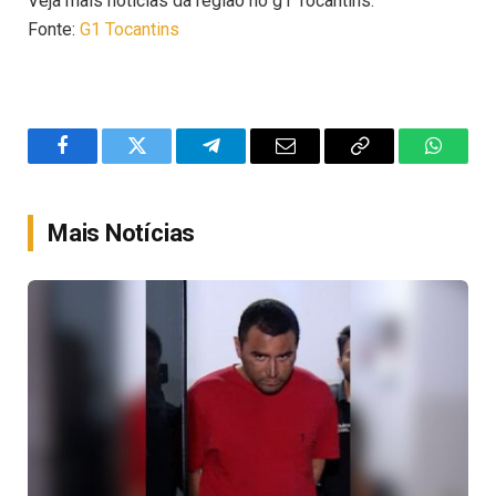
Veja mais notícias da região no g1 Tocantins.
Fonte:
G1 Tocantins
Facebook
Twitter
Telegram
Email
Copy
WhatsA
Link
Mais Notícias