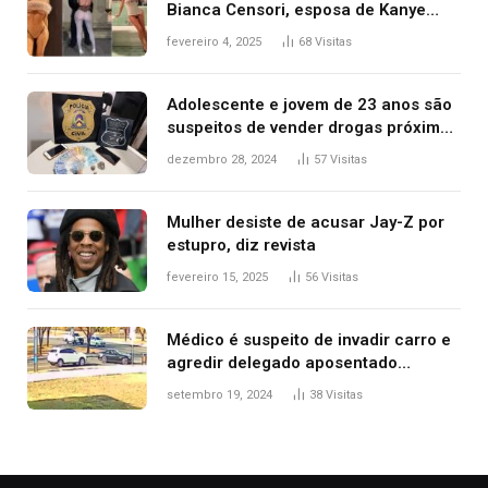
Bianca Censori, esposa de Kanye
West que apareceu nua no Grammy
fevereiro 4, 2025
68
Visitas
2025
Adolescente e jovem de 23 anos são
suspeitos de vender drogas próximo
de delegacia e escola, diz polícia
dezembro 28, 2024
57
Visitas
Mulher desiste de acusar Jay-Z por
estupro, diz revista
fevereiro 15, 2025
56
Visitas
Médico é suspeito de invadir carro e
agredir delegado aposentado
durante confusão no trânsito
setembro 19, 2024
38
Visitas