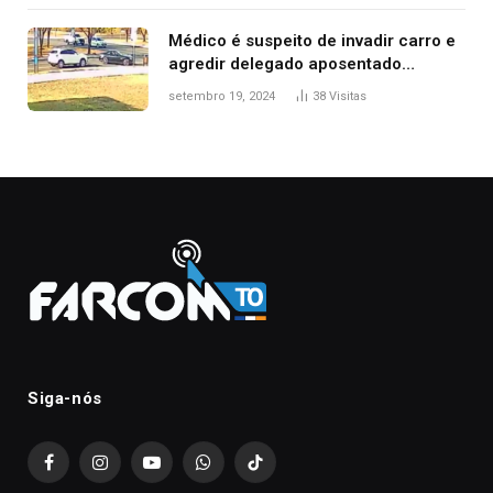
Médico é suspeito de invadir carro e
agredir delegado aposentado
durante confusão no trânsito
setembro 19, 2024
38
Visitas
Siga-nós
Facebook
Instagram
YouTube
WhatsApp
TikTok