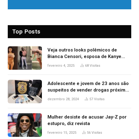
Top Posts
Veja outros looks polêmicos de
Bianca Censori, esposa de Kanye
West que apareceu nua no Grammy
fevereiro 4, 2025
68
Visitas
2025
Adolescente e jovem de 23 anos são
suspeitos de vender drogas próximo
de delegacia e escola, diz polícia
dezembro 28, 2024
57
Visitas
Mulher desiste de acusar Jay-Z por
estupro, diz revista
fevereiro 15, 2025
56
Visitas