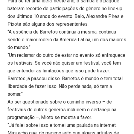
Para se ter uma ideia, neste ano, o samba e o pagode
bateram recorde de participações do gênero no line-up
dos últimos 10 anos do evento. Belo, Alexandre Pires e
Pixote são alguns dos representantes.
“A essência de Barretos continua a mesma, continua
sendo o maior rodeio da América Latina, um dos maiores
do mundo.”
“Um reclamar do outro de estar no evento só enfraquece
os festivais. Se você não quiser um festival, você tem
que entender as limitações que isso pode trazer.
Barretos já passou disso. Barretos é mundo e tem total
liberdade de fazer isso. Não perde nada, só tem a
somar.”
Ao ser questionado sobre o caminho inverso – de
festivais de outros gêneros incluírem o sertanejo na
programação –, Mioto se mostra a favor.
“Já falei sobre isso e tomei uma paulada na internet.
Mas acho que, do mesmo jeito que alguns artistas de