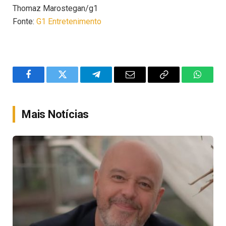
Thomaz Marostegan/g1
Fonte:
G1 Entretenimento
Facebook
Twitter
Telegram
Email
Copy
WhatsA
Link
Mais Notícias