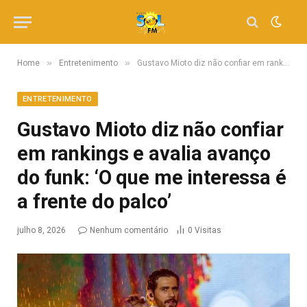
»
»
Home
Entretenimento
Gustavo Mioto diz não confiar em rankings e avalia avanço do funk: ‘O que me interessa é a frente do palco’
ENTRETENIMENTO
Gustavo Mioto diz não confiar
em rankings e avalia avanço
do funk: ‘O que me interessa é
a frente do palco’
julho 8, 2026
Nenhum comentário
0
Visitas