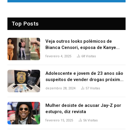
Top Posts
Veja outros looks polêmicos de
Bianca Censori, esposa de Kanye
West que apareceu nua no Grammy
fevereiro 4, 2025
68
Visitas
2025
Adolescente e jovem de 23 anos são
suspeitos de vender drogas próximo
de delegacia e escola, diz polícia
dezembro 28, 2024
57
Visitas
Mulher desiste de acusar Jay-Z por
estupro, diz revista
fevereiro 15, 2025
56
Visitas