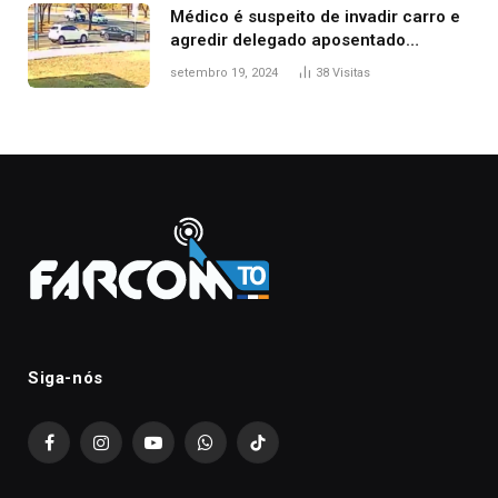
Médico é suspeito de invadir carro e
agredir delegado aposentado
durante confusão no trânsito
setembro 19, 2024
38
Visitas
Siga-nós
Facebook
Instagram
YouTube
WhatsApp
TikTok