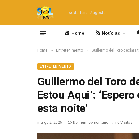
sexta-feira, 7 agosto
Home
Notícias
»
»
Home
Entretenimento
Guillermo del Toro declara t
ENTRETENIMENTO
Guillermo del Toro de
Estou Aqui’: ‘Espero 
esta noite’
março 2, 2025
Nenhum comentário
0
Visitas