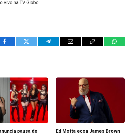
o vivo na TV Globo.
Facebook
Twitter
Telegram
Email
Copy
WhatsA
Link
anuncia pausa de
Ed Motta ecoa James Brown