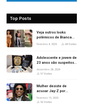
Top Posts
Veja outros looks
polêmicos de Bianca
Censori, esposa de
fevereiro 4, 2025
68
Visitas
Kanye West que
apareceu nua no
Grammy 2025
Adolescente e jovem de
23 anos são suspeitos
de vender drogas
dezembro 28, 2024
próximo de delegacia e
57
Visitas
escola, diz polícia
Mulher desiste de
acusar Jay-Z por
estupro, diz revista
fevereiro 15, 2025
56
Visitas