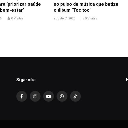
ra ‘priorizar saúde
no pulso da música que batiza
 bem-estar’
o álbum ‘Toc toc’
6
0
Visitas
agosto 7, 2026
0
Visitas
Siga-nós
Facebook
Instagram
YouTube
WhatsApp
TikTok