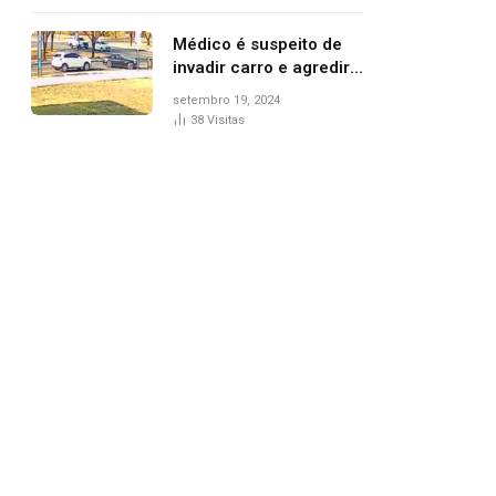
Médico é suspeito de
invadir carro e agredir
delegado aposentado
setembro 19, 2024
durante confusão no
38
Visitas
trânsito