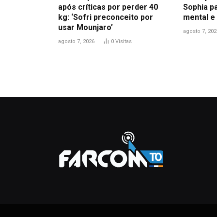
após críticas por perder 40
Sophia pa
kg: ‘Sofri preconceito por
mental e
usar Mounjaro’
agosto 7, 202
agosto 7, 2026
0
Visitas