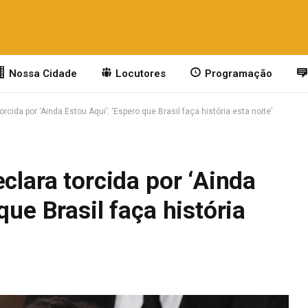
Nossa Cidade
Locutores
Programação
orcida por ‘Ainda Estou Aqui’: ‘Espero que Brasil faça história esta noite’
clara torcida por ‘Ainda
que Brasil faça história