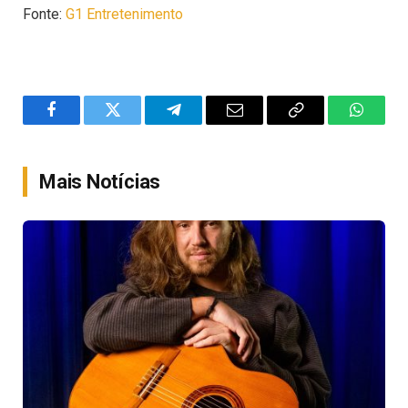
Fonte:
G1 Entretenimento
Facebook
Twitter
Telegram
Email
Copy
WhatsA
Link
Mais Notícias