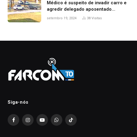
Médico é suspeito de invadir carro e
agredir delegado aposentado
durante confusão no trânsito
setembro 19, 2024
38
Visitas
Siga-nós
Facebook
Instagram
YouTube
WhatsApp
TikTok