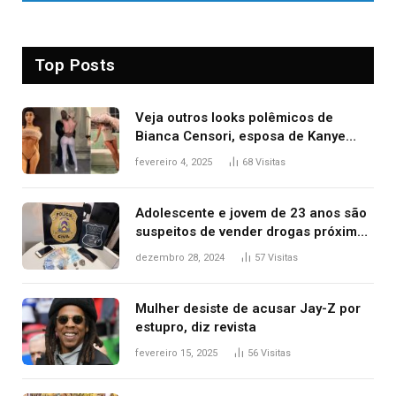
Top Posts
Veja outros looks polêmicos de
Bianca Censori, esposa de Kanye
West que apareceu nua no Grammy
fevereiro 4, 2025
68
Visitas
2025
Adolescente e jovem de 23 anos são
suspeitos de vender drogas próximo
de delegacia e escola, diz polícia
dezembro 28, 2024
57
Visitas
Mulher desiste de acusar Jay-Z por
estupro, diz revista
fevereiro 15, 2025
56
Visitas