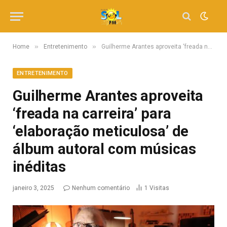
»
»
Home
Entretenimento
Guilherme Arantes aproveita ‘freada na carreira’ para ‘elaboração meticulosa’ de álbum autoral com músicas inéditas
ENTRETENIMENTO
Guilherme Arantes aproveita
‘freada na carreira’ para
‘elaboração meticulosa’ de
álbum autoral com músicas
inéditas
janeiro 3, 2025
Nenhum comentário
1
Visitas