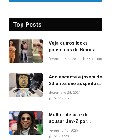
Top Posts
Veja outros looks
polêmicos de Bianca
Censori, esposa de
fevereiro 4, 2025
68
Visitas
Kanye West que
apareceu nua no
Grammy 2025
Adolescente e jovem de
23 anos são suspeitos
de vender drogas
dezembro 28, 2024
próximo de delegacia e
57
Visitas
escola, diz polícia
Mulher desiste de
acusar Jay-Z por
estupro, diz revista
fevereiro 15, 2025
56
Visitas