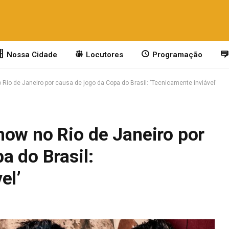
Nossa Cidade
Locutores
Programação
Rio de Janeiro por causa de jogo da Copa do Brasil: ‘Tecnicamente inviável’
how no Rio de Janeiro por
a do Brasil:
el’