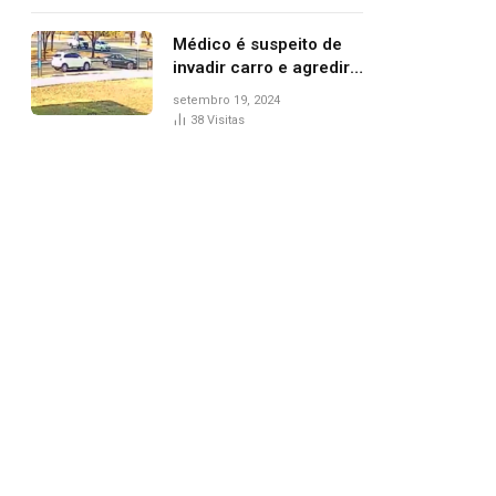
Médico é suspeito de
invadir carro e agredir
delegado aposentado
setembro 19, 2024
durante confusão no
38
Visitas
trânsito