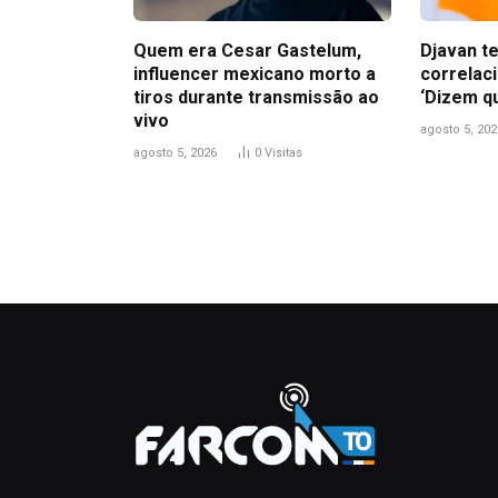
Quem era Cesar Gastelum,
Djavan t
influencer mexicano morto a
correlac
tiros durante transmissão ao
‘Dizem qu
vivo
agosto 5, 202
agosto 5, 2026
0
Visitas