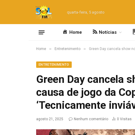
quarta-feira, 5 agosto
Home
Notícias
»
»
Home
Entretenimento
Green Day cancela show no 
ENTRETENIMENTO
Green Day cancela s
causa de jogo da Cop
‘Tecnicamente inviáv
agosto 21, 2025
Nenhum comentário
0
Visitas