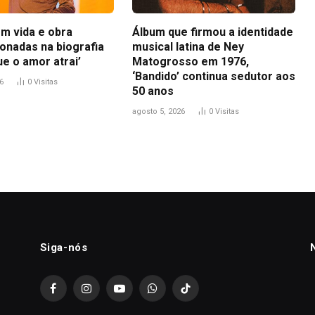
em vida e obra
Álbum que firmou a identidade
ionadas na biografia
musical latina de Ney
e o amor atrai’
Matogrosso em 1976,
‘Bandido’ continua sedutor aos
6
0
Visitas
50 anos
agosto 5, 2026
0
Visitas
Siga-nós
Facebook
Instagram
YouTube
WhatsApp
TikTok