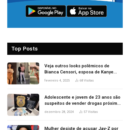
Top Posts
Veja outros looks polêmicos de
Bianca Censori, esposa de Kanye
West que apareceu nua no Grammy
fevereiro 4, 2025
68
Visitas
2025
Adolescente e jovem de 23 anos são
suspeitos de vender drogas próximo
de delegacia e escola, diz polícia
dezembro 28, 2024
57
Visitas
Mulher desiste de acusar Jay-Z por