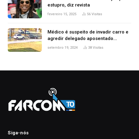
estupro, diz revista
fevereiro 15, 2025
56
Visitas
Médico é suspeito de invadir carro e
agredir delegado aposentado
durante confusão no trânsito
setembro 19, 2024
38
Visitas
Siga-nós