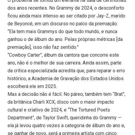
O problema se tornou um elefante na sala de cerimônias
dos anos recentes. No Grammy de 2024, o desconforto
ficou ainda mais intenso ao ser citado por Jay-Z, marido
de Beyoncé, em um discurso no palco da premiação:
“Ela tem mais Grammys do que todo mundo, e nunca
ganhou o de álbum do ano. Pelas próprias métricas [da
premiação], isso não faz sentido.”
“Cowboy Carter”, álbum da cantora que concorre este
ano, não é o melhor de sua carreira. Ainda assim, parte
da crítica especializada acredita que, para reparar o erro
histórico, a Academia de Gravação dos Estados Unidos
escolherá ele em 2025.
Mas a decisão não é fácil. No páreo, também tem “Brat”,
da britânica Charli XCX, disco com o maior impacto
cultural e criativo de 2024, e “The Tortured Poets
Department”, de Taylor Swift, queridinha do Grammy —
ela já levou quatro vezes a categoria de álbum do ano e,
se ganhar de novo, será a primeira artista com cinco