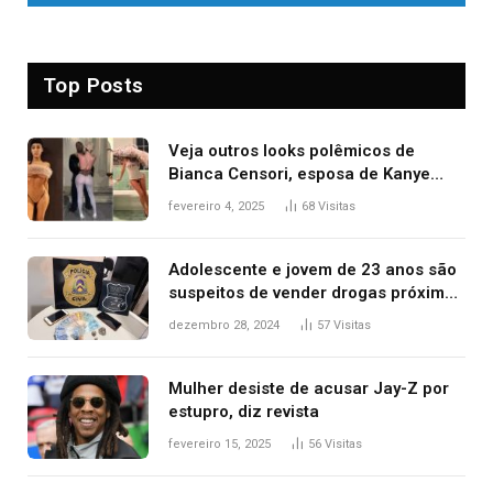
Top Posts
Veja outros looks polêmicos de
Bianca Censori, esposa de Kanye
West que apareceu nua no Grammy
fevereiro 4, 2025
68
Visitas
2025
Adolescente e jovem de 23 anos são
suspeitos de vender drogas próximo
de delegacia e escola, diz polícia
dezembro 28, 2024
57
Visitas
Mulher desiste de acusar Jay-Z por
estupro, diz revista
fevereiro 15, 2025
56
Visitas