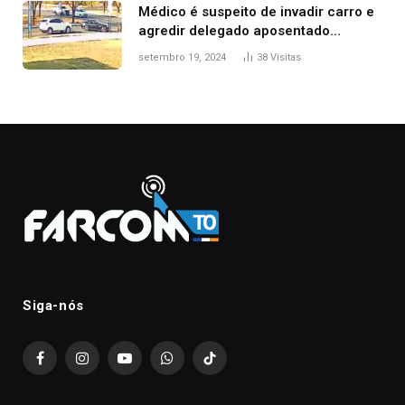
Médico é suspeito de invadir carro e
agredir delegado aposentado
durante confusão no trânsito
setembro 19, 2024
38
Visitas
Siga-nós
Facebook
Instagram
YouTube
WhatsApp
TikTok