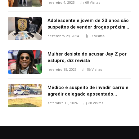
West que apareceu nua no Grammy
fevereiro 4, 2025
68
Visitas
2025
Adolescente e jovem de 23 anos são
suspeitos de vender drogas próximo
de delegacia e escola, diz polícia
dezembro 28, 2024
57
Visitas
Mulher desiste de acusar Jay-Z por
estupro, diz revista
fevereiro 15, 2025
56
Visitas
Médico é suspeito de invadir carro e
agredir delegado aposentado
durante confusão no trânsito
setembro 19, 2024
38
Visitas