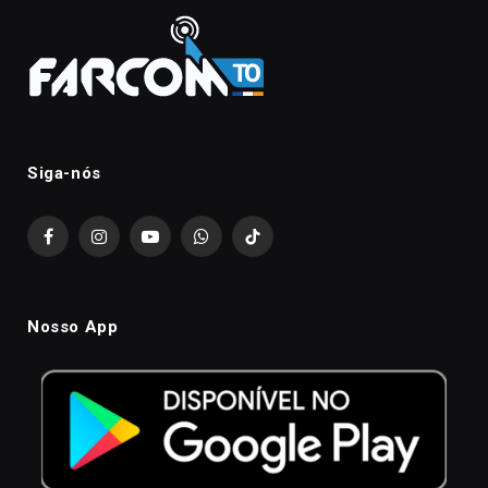
Siga-nós
Facebook
Instagram
YouTube
WhatsApp
TikTok
Nosso App