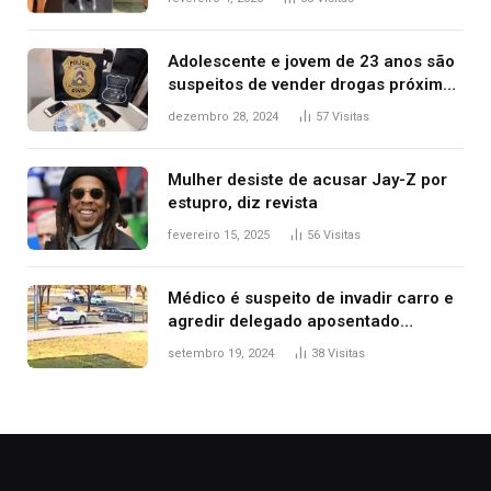
2025
Adolescente e jovem de 23 anos são
suspeitos de vender drogas próximo
de delegacia e escola, diz polícia
dezembro 28, 2024
57
Visitas
Mulher desiste de acusar Jay-Z por
estupro, diz revista
fevereiro 15, 2025
56
Visitas
Médico é suspeito de invadir carro e
agredir delegado aposentado
durante confusão no trânsito
setembro 19, 2024
38
Visitas