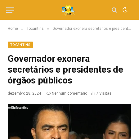
»
»
Home
Tocantins
Governador exonera secretários e presidentes de órgãos públicos
TOCANTINS
Governador exonera
secretários e presidentes de
órgãos públicos
dezembro 28, 2024
Nenhum comentário
7
Visitas