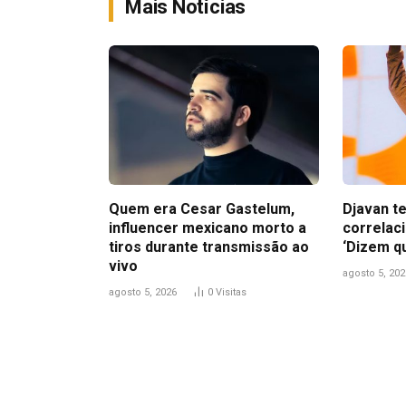
Mais Notícias
Quem era Cesar Gastelum,
Djavan t
influencer mexicano morto a
correlac
tiros durante transmissão ao
‘Dizem qu
vivo
agosto 5, 202
agosto 5, 2026
0
Visitas