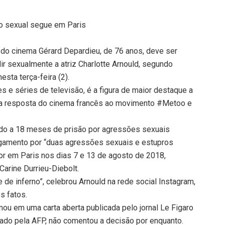
ão sexual segue em Paris
 do cinema Gérard Depardieu, de 76 anos, deve ser
ir sexualmente a atriz Charlotte Arnould, segundo
esta terça-feira (2).
s e séries de televisão, é a figura de maior destaque a
 na resposta do cinema francês ao movimento #Metoo e
do a 18 meses de prisão por agressões sexuais
ulgamento por “duas agressões sexuais e estupros
tor em Paris nos dias 7 e 13 de agosto de 2018,
Carine Durrieu-Diebolt.
e de inferno”, celebrou Arnould na rede social Instagram,
s fatos.
mou em uma carta aberta publicada pelo jornal Le Figaro
ado pela AFP, não comentou a decisão por enquanto.