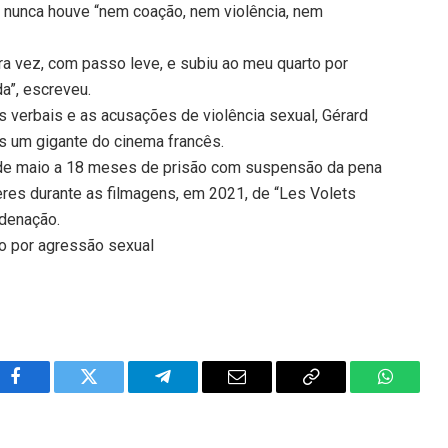
ue nunca houve “nem coação, nem violência, nem
ra vez, com passo leve, e subiu ao meu quarto por
da”, escreveu.
verbais e as acusações de violência sexual, Gérard
s um gigante do cinema francês.
 de maio a 18 meses de prisão com suspensão da pena
res durante as filmagens, em 2021, de “Les Volets
ndenação.
o por agressão sexual
Facebook
Twitter
Telegram
Email
Copy
WhatsA
Link