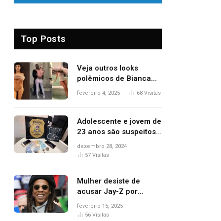
Top Posts
Veja outros looks
polêmicos de Bianca
Censori, esposa de
fevereiro 4, 2025
68
Visitas
Kanye West que
apareceu nua no
Grammy 2025
Adolescente e jovem de
23 anos são suspeitos
de vender drogas
dezembro 28, 2024
próximo de delegacia e
57
Visitas
escola, diz polícia
Mulher desiste de
acusar Jay-Z por
estupro, diz revista
fevereiro 15, 2025
56
Visitas