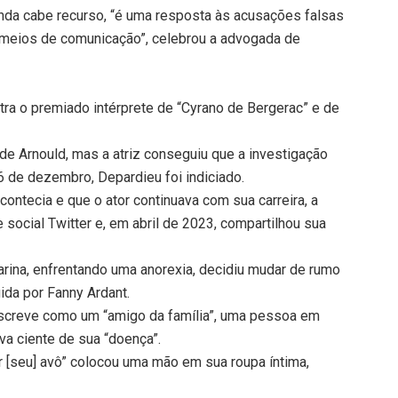
ainda cabe recurso, “é uma resposta às acusações falsas
s meios de comunicação”, celebrou a advogada de
ra o premiado intérprete de “Cyrano de Bergerac” e de
 de Arnould, mas a atriz conseguiu que a investigação
de dezembro, Depardieu foi indiciado.
ontecia e que o ator continuava com sua carreira, a
 social Twitter e, em abril de 2023, compartilhou sua
arina, enfrentando uma anorexia, decidiu mudar de rumo
gida por Fanny Ardant.
descreve como um “amigo da família”, uma pessoa em
va ciente de sua “doença”.
r [seu] avô” colocou uma mão em sua roupa íntima,