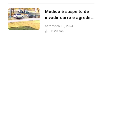
Médico é suspeito de
invadir carro e agredir
delegado aposentado
setembro 19, 2024
durante confusão no
38
Visitas
trânsito