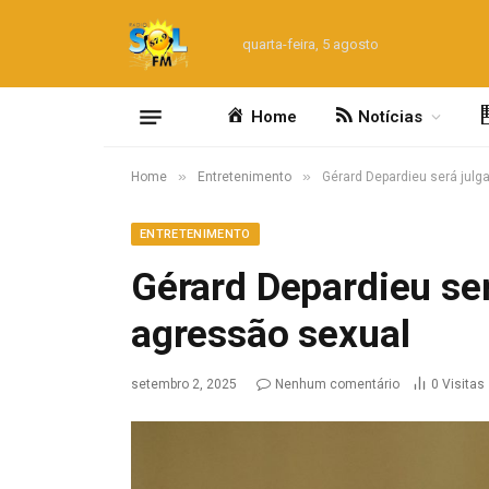
quarta-feira, 5 agosto
Home
Notícias
»
»
Home
Entretenimento
Gérard Depardieu será julg
ENTRETENIMENTO
Gérard Depardieu ser
agressão sexual
setembro 2, 2025
Nenhum comentário
0
Visitas