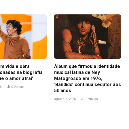
em vida e obra
Álbum que firmou a identidade
ionadas na biografia
musical latina de Ney
e o amor atrai’
Matogrosso em 1976,
‘Bandido’ continua sedutor aos
6
0
Visitas
50 anos
agosto 5, 2026
0
Visitas