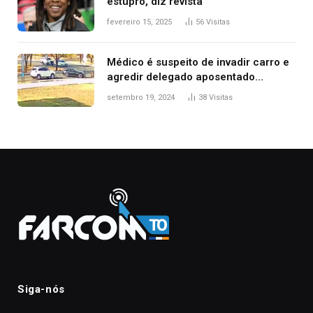
estupro, diz revista
fevereiro 15, 2025
56
Visitas
Médico é suspeito de invadir carro e
agredir delegado aposentado
durante confusão no trânsito
setembro 19, 2024
38
Visitas
Siga-nós