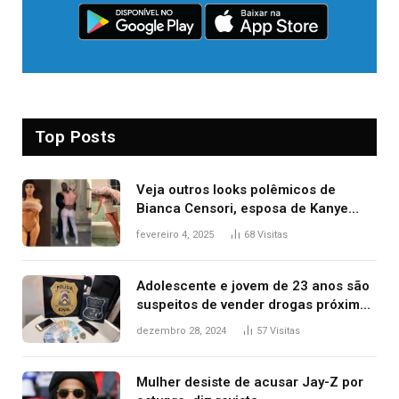
Top Posts
Veja outros looks polêmicos de
Bianca Censori, esposa de Kanye
West que apareceu nua no Grammy
fevereiro 4, 2025
68
Visitas
2025
Adolescente e jovem de 23 anos são
suspeitos de vender drogas próximo
de delegacia e escola, diz polícia
dezembro 28, 2024
57
Visitas
Mulher desiste de acusar Jay-Z por