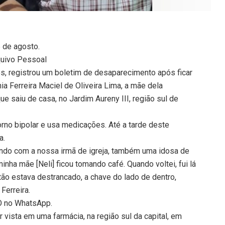
5 de agosto.
rquivo Pessoal
nos, registrou um boletim de desaparecimento após ficar
ia Ferreira Maciel de Oliveira Lima, a mãe dela
 saiu de casa, no Jardim Aureny III, região sul de
orno bipolar e usa medicações. Até a tarde deste
a.
ndo com a nossa irmã de igreja, também uma idosa de
inha mãe [Neli] ficou tomando café. Quando voltei, fui lá
tão estava destrancado, a chave do lado de dentro,
Ferreira.
TO no WhatsApp.
r vista em uma farmácia, na região sul da capital, em