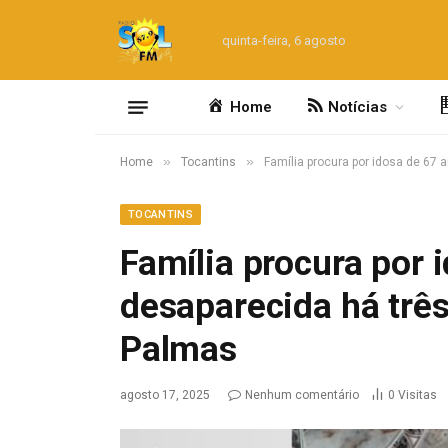
quinta-feira, 6 agosto
Home
Notícias
»
»
Home
Tocantins
Família procura por idosa de 67
TOCANTINS
Família procura por 
desaparecida há três
Palmas
agosto 17, 2025
Nenhum comentário
0
Visitas