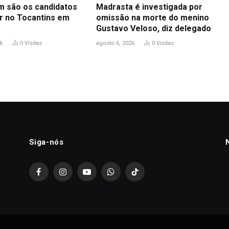
m são os candidatos
Madrasta é investigada por
r no Tocantins em
omissão na morte do menino
Gustavo Veloso, diz delegado
6
0
Visitas
agosto 6, 2026
0
Visitas
Siga-nós
Facebook
Instagram
YouTube
WhatsApp
TikTok