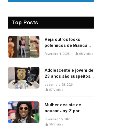
Top Posts
Veja outros looks
polêmicos de Bianca
Censori, esposa de
fevereiro 4, 2025
68
Visitas
Kanye West que
apareceu nua no
Grammy 2025
Adolescente e jovem de
23 anos são suspeitos
de vender drogas
dezembro 28, 2024
próximo de delegacia e
57
Visitas
escola, diz polícia
Mulher desiste de
acusar Jay-Z por
estupro, diz revista
fevereiro 15, 2025
56
Visitas