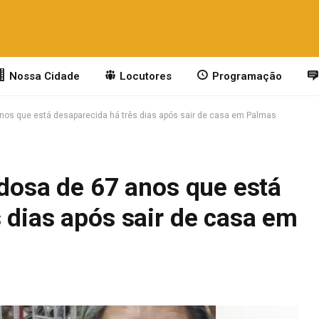
Nossa Cidade
Locutores
Programação
 anos que está desaparecida há três dias após sair de casa em Palmas
idosa de 67 anos que está
 dias após sair de casa em