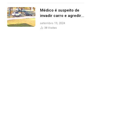
Médico é suspeito de
invadir carro e agredir
delegado aposentado
setembro 19, 2024
durante confusão no
38
Visitas
trânsito