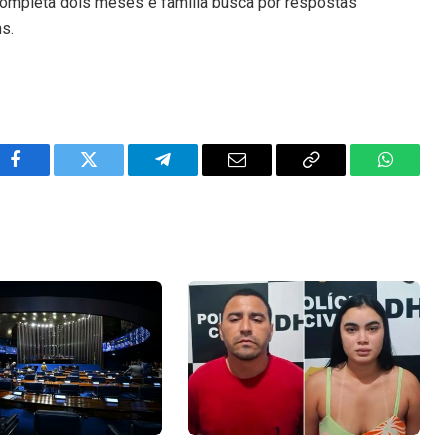
ompleta dois meses e família busca por respostas
ns.
Facebook
Twitter
Telegram
Email
Copy
WhatsA
Link