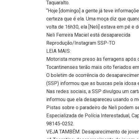
Taquaralto.
“Hoje [domingo] a gente já teve informaçõ
certeza que é ela. Uma moça diz que quan
volta de 16h30, ela [Neli] estava em pé e d
Neli Ferreira Maciel está desaparecida
Reprodução/Instagram SSP-TO
LEIA MAIS:
Motorista morre preso às ferragens após 
Tocantinenses terão mais oito feriados em
O boletim de ocorrência do desapareciment
(SSP) informou que as buscas pela idosa 
Nas redes sociais, a SSP divulgou um cart
informou que ela desapareceu usando o me
Pistas sobre o paradeiro de Neli podem s
Especializada de Polícia Interestadual, Ca
98145-0252.
VEJA TAMBÉM: Desaparecimento de jovem 