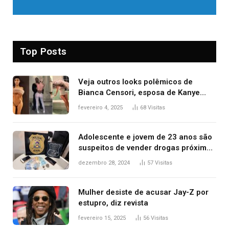
Top Posts
Veja outros looks polêmicos de
Bianca Censori, esposa de Kanye
West que apareceu nua no Grammy
fevereiro 4, 2025
68
Visitas
2025
Adolescente e jovem de 23 anos são
suspeitos de vender drogas próximo
de delegacia e escola, diz polícia
dezembro 28, 2024
57
Visitas
Mulher desiste de acusar Jay-Z por
estupro, diz revista
fevereiro 15, 2025
56
Visitas