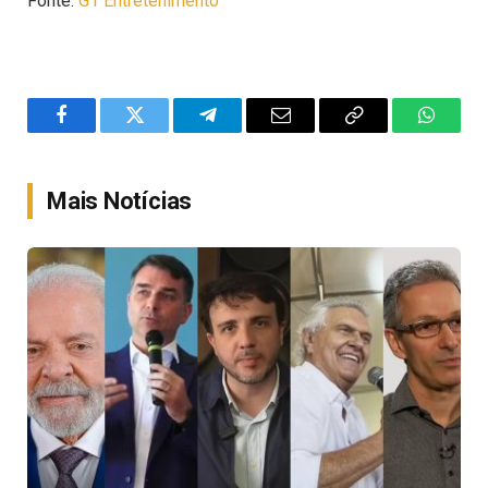
Fonte:
G1 Entretenimento
Facebook
Twitter
Telegram
Email
Copy
WhatsA
Link
Mais Notícias