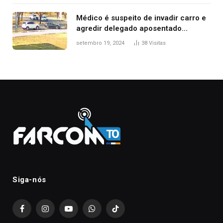
Médico é suspeito de invadir carro e
agredir delegado aposentado
durante confusão no trânsito
setembro 19, 2024
38
Visitas
Siga-nós
Facebook
Instagram
YouTube
WhatsApp
TikTok