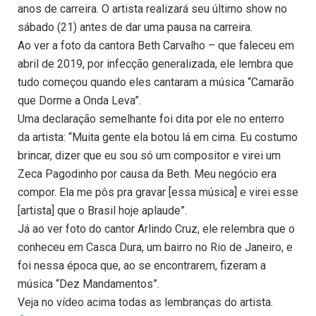
anos de carreira. O artista realizará seu último show no
sábado (21) antes de dar uma pausa na carreira.
Ao ver a foto da cantora Beth Carvalho – que faleceu em
abril de 2019, por infecção generalizada, ele lembra que
tudo começou quando eles cantaram a música “Camarão
que Dorme a Onda Leva”.
Uma declaração semelhante foi dita por ele no enterro
da artista: “Muita gente ela botou lá em cima. Eu costumo
brincar, dizer que eu sou só um compositor e virei um
Zeca Pagodinho por causa da Beth. Meu negócio era
compor. Ela me pôs pra gravar [essa música] e virei esse
[artista] que o Brasil hoje aplaude”.
Já ao ver foto do cantor Arlindo Cruz, ele relembra que o
conheceu em Casca Dura, um bairro no Rio de Janeiro, e
foi nessa época que, ao se encontrarem, fizeram a
música “Dez Mandamentos”.
Veja no vídeo acima todas as lembranças do artista.