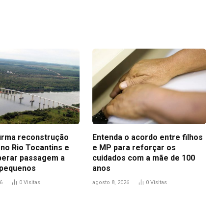
Link
firma reconstrução
Entenda o acordo entre filhos
 no Rio Tocantins e
e MP para reforçar os
iberar passagem a
cuidados com a mãe de 100
 pequenos
anos
6
0
Visitas
agosto 8, 2026
0
Visitas