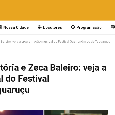
Nossa Cidade
Locutores
Programação
a Baleiro: veja a programação musical do Festival Gastronômico de Taquaruçu
ória e Zeca Baleiro: veja a
 do Festival
quaruçu