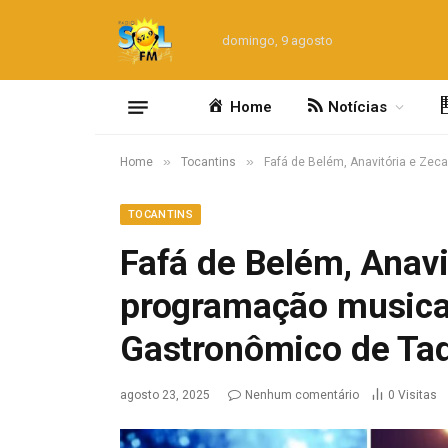
domingo, 9 agosto
Home
Notícias
»
»
Home
Tocantins
Fafá de Belém, Anavitória e Zec
TOCANTINS
Fafá de Belém, Anavit
programação musical
Gastronômico de Ta
agosto 23, 2025
Nenhum comentário
0
Visitas