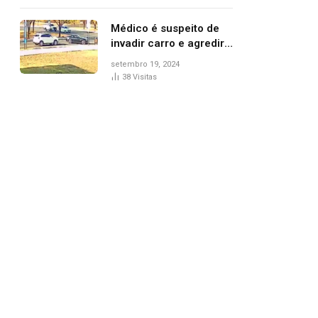
Médico é suspeito de
invadir carro e agredir
delegado aposentado
setembro 19, 2024
durante confusão no
38
Visitas
trânsito