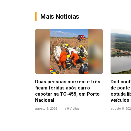
Mais Notícias
Duas pessoas morrem e três
Dnit con
ficam feridas após carro
de ponte
capotar na TO-455, em Porto
estuda l
Nacional
veículos
agosto 8, 2026
0
Visitas
agosto 8, 202