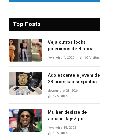
Top Posts
Veja outros looks
polêmicos de Bianca
Censori, esposa de
fevereiro 4, 2025
68
Visitas
Kanye West que
apareceu nua no
Grammy 2025
Adolescente e jovem de
23 anos são suspeitos
de vender drogas
dezembro 28, 2024
próximo de delegacia e
57
Visitas
escola, diz polícia
Mulher desiste de
acusar Jay-Z por
estupro, diz revista
fevereiro 15, 2025
56
Visitas