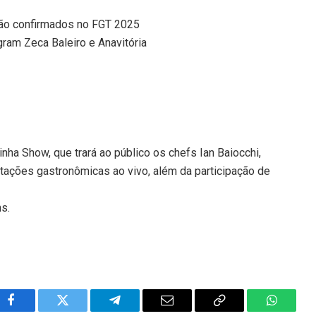
 são confirmados no FGT 2025
ram Zeca Baleiro e Anavitória
ha Show, que trará ao público os chefs Ian Baiocchi,
tações gastronômicas ao vivo, além da participação de
ns.
Facebook
Twitter
Telegram
Email
Copy
WhatsA