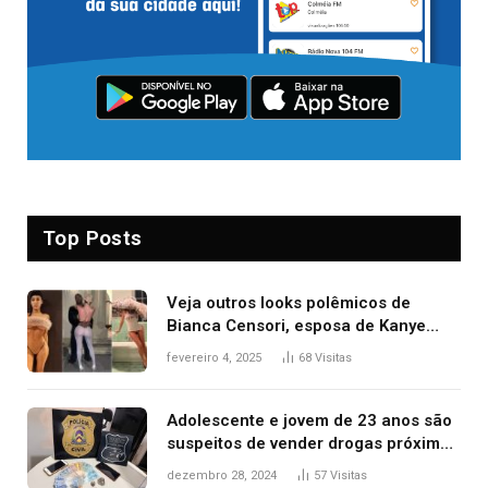
Top Posts
Veja outros looks polêmicos de
Bianca Censori, esposa de Kanye
West que apareceu nua no Grammy
fevereiro 4, 2025
68
Visitas
2025
Adolescente e jovem de 23 anos são
suspeitos de vender drogas próximo
de delegacia e escola, diz polícia
dezembro 28, 2024
57
Visitas