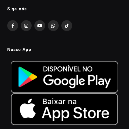
Siga-nós
Facebook
Instagram
YouTube
WhatsApp
TikTok
Nosso App