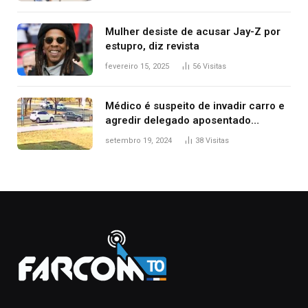
Mulher desiste de acusar Jay-Z por
estupro, diz revista
fevereiro 15, 2025
56
Visitas
Médico é suspeito de invadir carro e
agredir delegado aposentado
durante confusão no trânsito
setembro 19, 2024
38
Visitas