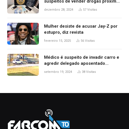
suspeitos de vender drogas próximo
de delegacia e escola, diz polícia
dezembro 28, 2024
57
Visitas
Mulher desiste de acusar Jay-Z por
estupro, diz revista
fevereiro 15, 2025
56
Visitas
Médico é suspeito de invadir carro e
agredir delegado aposentado
durante confusão no trânsito
setembro 19, 2024
38
Visitas