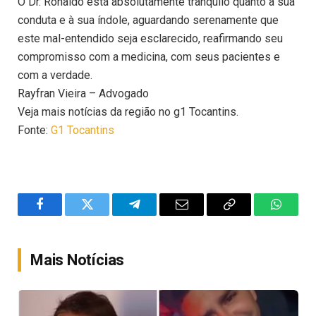
O Dr. Ronaldo está absolutamente tranquilo quanto à sua
conduta e à sua índole, aguardando serenamente que
este mal-entendido seja esclarecido, reafirmando seu
compromisso com a medicina, com seus pacientes e
com a verdade.
Rayfran Vieira – Advogado
Veja mais notícias da região no g1 Tocantins.
Fonte:
G1 Tocantins
Facebook
Twitter
Telegram
Email
Copy
WhatsA
Link
Mais Notícias