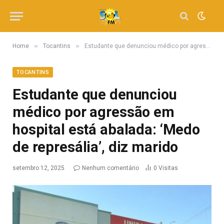
»
»
Home
Tocantins
Estudante que denunciou médico por agressão em hospital está abalada: ‘Medo de represália’, diz marido
TOCANTINS
Estudante que denunciou
médico por agressão em
hospital está abalada: ‘Medo
de represália’, diz marido
setembro 12, 2025
Nenhum comentário
0
Visitas