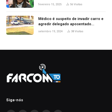
fevereiro 15, 2025
56
Visitas
Médico é suspeito de invadir carro e
agredir delegado aposentado
durante confusão no trânsito
setembro 19, 2024
38
Visitas
Siga-nós