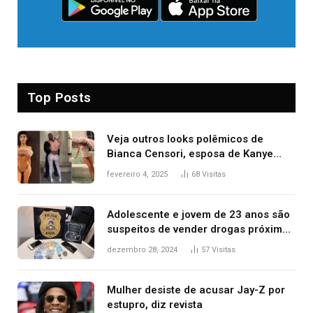
Top Posts
Veja outros looks polêmicos de
Bianca Censori, esposa de Kanye
West que apareceu nua no Grammy
fevereiro 4, 2025
68
Visitas
2025
Adolescente e jovem de 23 anos são
suspeitos de vender drogas próximo
de delegacia e escola, diz polícia
dezembro 28, 2024
57
Visitas
Mulher desiste de acusar Jay-Z por
estupro, diz revista