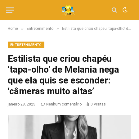
»
»
Home
Entretenimento
Estilista que criou chapéu ‘tapa-olho’ de Melania nega que ela quis se esconder: ‘câmeras muito altas’
ENTRETENIMENTO
Estilista que criou chapéu
‘tapa-olho’ de Melania nega
que ela quis se esconder:
‘câmeras muito altas’
janeiro 28, 2025
Nenhum comentário
0
Visitas