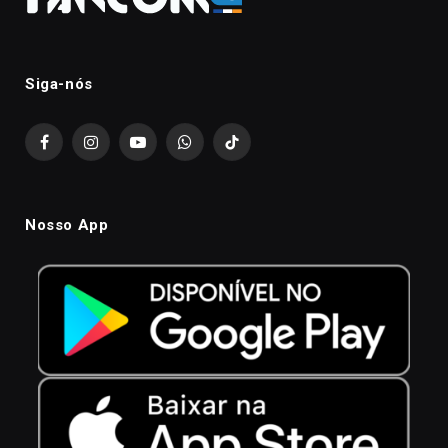
Siga-nós
Facebook
Instagram
YouTube
WhatsApp
TikTok
Nosso App