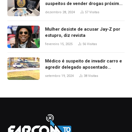
suspeitos de vender drogas próximo
de delegacia e escola, diz polícia
dezembro 28, 2024
57
Visitas
Mulher desiste de acusar Jay-Z por
estupro, diz revista
fevereiro 15, 2025
56
Visitas
Médico é suspeito de invadir carro e
agredir delegado aposentado
durante confusão no trânsito
setembro 19, 2024
38
Visitas