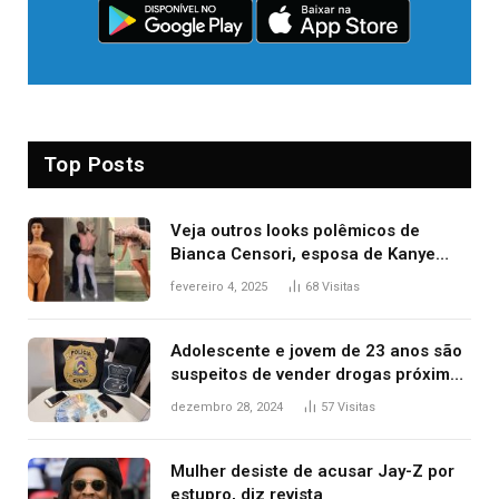
Top Posts
Veja outros looks polêmicos de
Bianca Censori, esposa de Kanye
West que apareceu nua no Grammy
fevereiro 4, 2025
68
Visitas
2025
Adolescente e jovem de 23 anos são
suspeitos de vender drogas próximo
de delegacia e escola, diz polícia
dezembro 28, 2024
57
Visitas
Mulher desiste de acusar Jay-Z por
estupro, diz revista