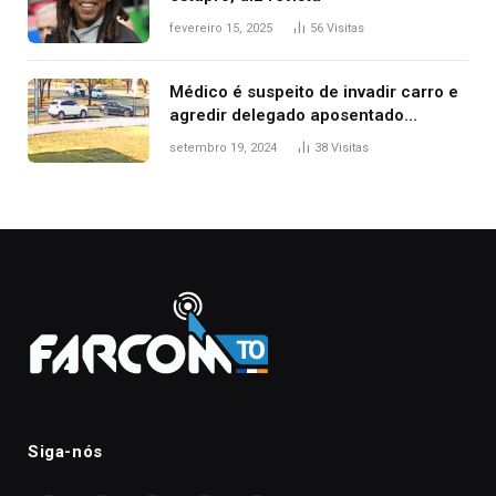
fevereiro 15, 2025
56
Visitas
Médico é suspeito de invadir carro e
agredir delegado aposentado
durante confusão no trânsito
setembro 19, 2024
38
Visitas
Siga-nós