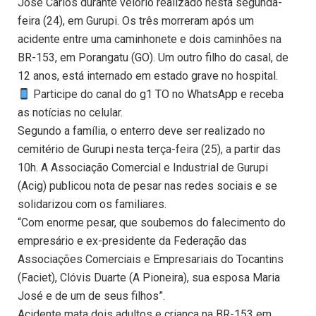
José Carlos durante velório realizado nesta segunda-
feira (24), em Gurupi. Os três morreram após um
acidente entre uma caminhonete e dois caminhões na
BR-153, em Porangatu (GO). Um outro filho do casal, de
12 anos, está internado em estado grave no hospital.
Participe do canal do g1 TO no WhatsApp e receba
as notícias no celular.
Segundo a família, o enterro deve ser realizado no
cemitério de Gurupi nesta terça-feira (25), a partir das
10h. A Associação Comercial e Industrial de Gurupi
(Acig) publicou nota de pesar nas redes sociais e se
solidarizou com os familiares.
“Com enorme pesar, que soubemos do falecimento do
empresário e ex-presidente da Federação das
Associações Comerciais e Empresariais do Tocantins
(Faciet), Clóvis Duarte (A Pioneira), sua esposa Maria
José e de um de seus filhos”.
Acidente mata dois adultos e criança na BR-153 em