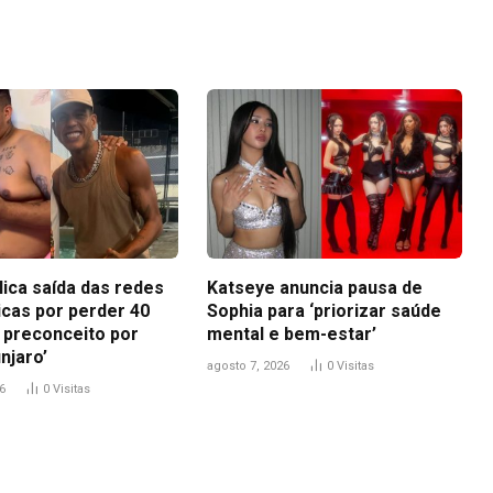
Link
lica saída das redes
Katseye anuncia pausa de
icas por perder 40
Sophia para ‘priorizar saúde
i preconceito por
mental e bem-estar’
njaro’
agosto 7, 2026
0
Visitas
6
0
Visitas