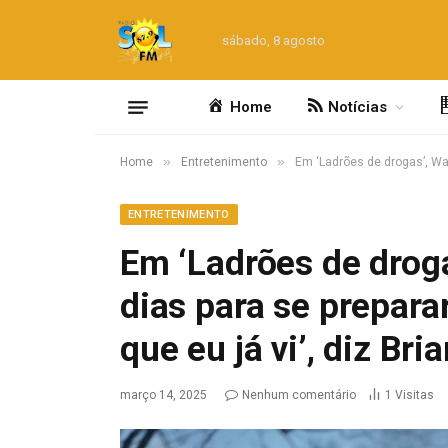
sábado, 8 agosto
Home
Notícias
»
»
Home
Entretenimento
Em ‘Ladrões de drogas’, Wag
ENTRETENIMENTO
Em ‘Ladrões de drog
dias para se prepara
que eu já vi’, diz Br
março 14, 2025
Nenhum comentário
1
Visitas