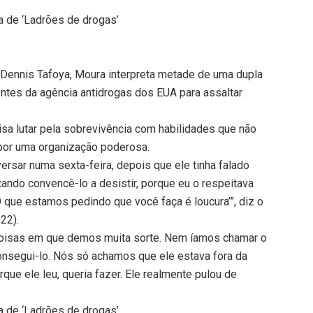
 de ‘Ladrões de drogas’
Dennis Tafoya, Moura interpreta metade de uma dupla
ntes da agência antidrogas dos EUA para assaltar
sa lutar pela sobrevivência com habilidades que não
 por uma organização poderosa.
rsar numa sexta-feira, depois que ele tinha falado
tando convencê-lo a desistir, porque eu o respeitava
O que estamos pedindo que você faça é loucura’”, diz o
22).
 coisas em que demos muita sorte. Nem íamos chamar o
nsegui-lo. Nós só achamos que ele estava fora da
que ele leu, queria fazer. Ele realmente pulou de
 de ‘Ladrões de drogas’