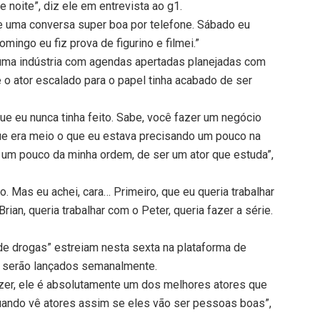
e noite”, diz ele em entrevista ao g1.
ve uma conversa super boa por telefone. Sábado eu
omingo eu fiz prova de figurino e filmei.”
uma indústria com agendas apertadas planejadas com
o ator escalado para o papel tinha acabado de ser
ue eu nunca tinha feito. Sabe, você fazer um negócio
ue era meio o que eu estava precisando um pouco na
r um pouco da minha ordem, de ser um ator que estuda”,
. Mas eu achei, cara… Primeiro, que eu queria trabalhar
rian, queria trabalhar com o Peter, queria fazer a série.
de drogas” estreiam nesta sexta na plataforma de
s serão lançados semanalmente.
izer, ele é absolutamente um dos melhores atores que
quando vê atores assim se eles vão ser pessoas boas”,