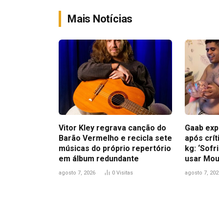
Mais Notícias
Vitor Kley regrava canção do
Gaab exp
Barão Vermelho e recicla sete
após crít
músicas do próprio repertório
kg: ‘Sofr
em álbum redundante
usar Mou
agosto 7, 2026
0
Visitas
agosto 7, 202