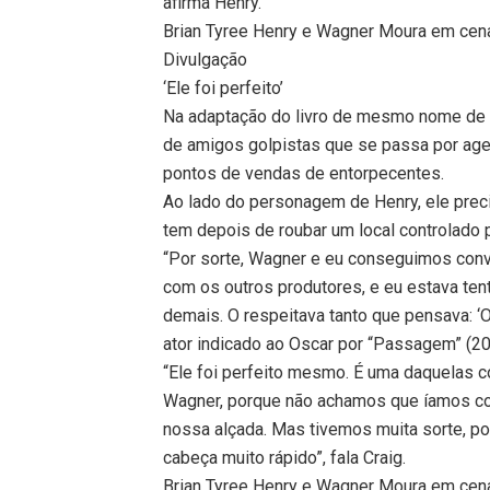
afirma Henry.
Brian Tyree Henry e Wagner Moura em cena
Divulgação
‘Ele foi perfeito’
Na adaptação do livro de mesmo nome de 
de amigos golpistas que se passa por age
pontos de vendas de entorpecentes.
Ao lado do personagem de Henry, ele preci
tem depois de roubar um local controlado
“Por sorte, Wagner e eu conseguimos conve
com os outros produtores, e eu estava ten
demais. O respeitava tanto que pensava: ‘
ator indicado ao Oscar por “Passagem” (20
“Ele foi perfeito mesmo. É uma daquelas
Wagner, porque não achamos que íamos co
nossa alçada. Mas tivemos muita sorte, por
cabeça muito rápido”, fala Craig.
Brian Tyree Henry e Wagner Moura em cena