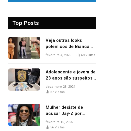
Top Posts
Veja outros looks
polêmicos de Bianca
Censori, esposa de
fevereiro 4, 2025
68
Visitas
Kanye West que
apareceu nua no
Grammy 2025
Adolescente e jovem de
23 anos são suspeitos
de vender drogas
dezembro 28, 2024
próximo de delegacia e
57
Visitas
escola, diz polícia
Mulher desiste de
acusar Jay-Z por
estupro, diz revista
fevereiro 15, 2025
56
Visitas