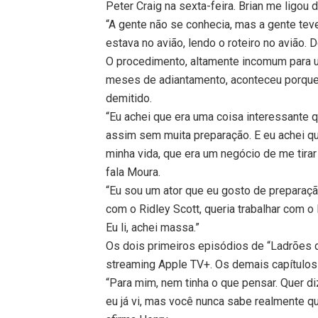
Peter Craig na sexta-feira. Brian me ligou d
“A gente não se conhecia, mas a gente te
estava no avião, lendo o roteiro no avião. D
O procedimento, altamente incomum para 
meses de adiantamento, aconteceu porque 
demitido.
“Eu achei que era uma coisa interessante q
assim sem muita preparação. E eu achei q
minha vida, que era um negócio de me tira
fala Moura.
“Eu sou um ator que eu gosto de preparação
com o Ridley Scott, queria trabalhar com o B
Eu li, achei massa.”
Os dois primeiros episódios de “Ladrões 
streaming Apple TV+. Os demais capítulo
“Para mim, nem tinha o que pensar. Quer d
eu já vi, mas você nunca sabe realmente 