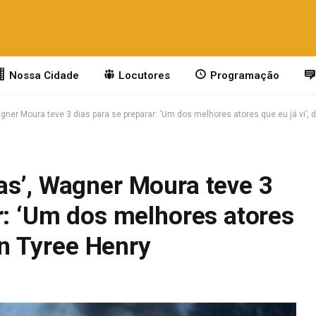
Nossa Cidade
Locutores
Programação
ner Moura teve 3 dias para se preparar: ‘Um dos melhores atores que eu já vi’, d
as’, Wagner Moura teve 3
r: ‘Um dos melhores atores
ian Tyree Henry