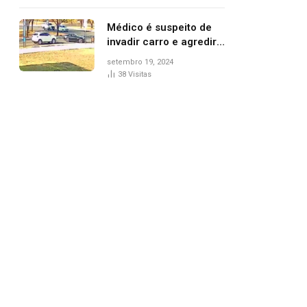
Médico é suspeito de
invadir carro e agredir
delegado aposentado
setembro 19, 2024
durante confusão no
38
Visitas
trânsito