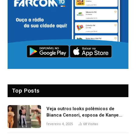
Top Posts
Veja outros looks polêmicos de
Bianca Censori, esposa de Kanye
West que apareceu nua no Grammy
fevereiro 4, 2025
68
Visitas
2025