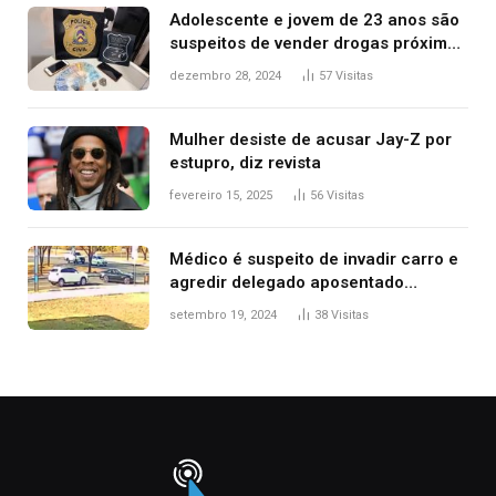
Adolescente e jovem de 23 anos são
suspeitos de vender drogas próximo
de delegacia e escola, diz polícia
dezembro 28, 2024
57
Visitas
Mulher desiste de acusar Jay-Z por
estupro, diz revista
fevereiro 15, 2025
56
Visitas
Médico é suspeito de invadir carro e
agredir delegado aposentado
durante confusão no trânsito
setembro 19, 2024
38
Visitas